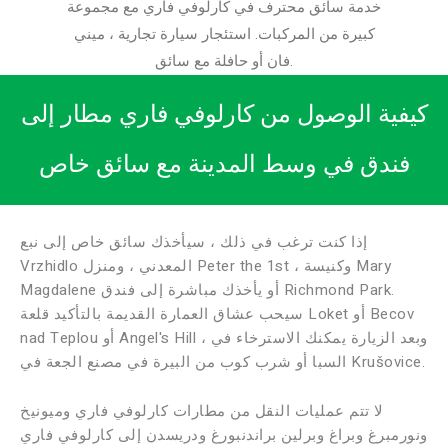
خدمة سائق محترف في كارلوفي فاري مع مجموعة
كبيرة من المركبات. استئجار سيارة تجارية ، ميني
فان أو حافلة مع سائق.
كيفية الوصول من كارلوفي فاري مطار إلى
فندق في وسط المدينة مع سائق خاص
إذا كنت ترغب في ذلك ، سيأخذك سائق خاص إلى نبع
Vrzhidlo المعدني ، ومنزل Peter the 1st ، وكنيسة Mary
Magdalene أو يأخذك مباشرة إلى فندق Richmond Park.
سيحب عشاق العمارة القديمة بالتأكيد قلعة Loket أو Becov
nad Teplou أو Angel's Hill ، وبعد الزيارة يمكنك الاسترخاء في
السبا أو شرب كوب من البيرة في مصنع الجعة في Krušovice.
لا تتم عمليات النقل من مطارات كارلوفي فاري وميونيخ
ونورمبرغ وبراغ وبرلين براندنبورغ ودريسدن إلى كارلوفي فاري