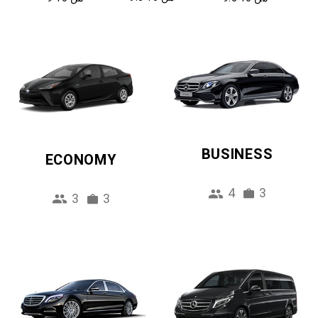
BUSINESS
ECONOMY
4
3
3
3