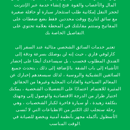
المال والأعصاب والقوة. فتح إنشاء خدمة عبر الإنترنت
لحجز النقل إمكانية طلب استئجار سيارة أو حافلة صغيرة
مع سائق لتاريخ ووقت محددين. فقط بضع ضغطات على
المفاتيح وستتم مقابلتك في المحطة بعلامة تحتوي على
التفاصيل الخاصة بك.
تعتبر خدمات السائق الشخصي مثالية عند السفر إلى
كارلوفي فاري ، حيث إنه لن يوصلك بسرعة ودقة إلى
الفندق المطلوب فحسب ، بل سيساعدك أيضًا على إحضار
الأشياء إلى باب الشقة. بالإضافة إلى ذلك ، يتحدث جميع
السائقين التشيكية والروسية ، لذلك سيسعدهم إخبارك عن
المعالم السياحية والعادات المحلية وغيرها من الحقائق
المثيرة للاهتمام. اعتمادًا على التفضيلات الشخصية ، يمكنك
اختيار طراز من الدرجة الاقتصادية والوصول إلى وجهتك
بتكلفة زهيدة ، أو سيارة فاخرة لكبار الشخصيات ، وهي
رحلة ستجلب لك الكثير من الانطباعات التي لا تُنسى.
الأسطول بأكمله مجهز بأنظمة أمنية ويخضع للصيانة في
الوقت المناسب.