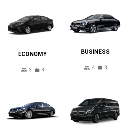
BUSINESS
ECONOMY
4
3
3
3