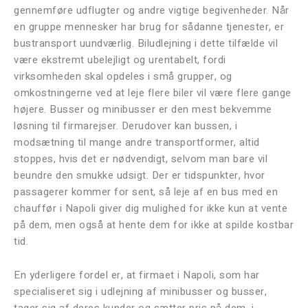
gennemføre udflugter og andre vigtige begivenheder. Når
en gruppe mennesker har brug for sådanne tjenester, er
bustransport uundværlig. Biludlejning i dette tilfælde vil
være ekstremt ubelejligt og urentabelt, fordi
virksomheden skal opdeles i små grupper, og
omkostningerne ved at leje flere biler vil være flere gange
højere. Busser og minibusser er den mest bekvemme
løsning til firmarejser. Derudover kan bussen, i
modsætning til mange andre transportformer, altid
stoppes, hvis det er nødvendigt, selvom man bare vil
beundre den smukke udsigt. Der er tidspunkter, hvor
passagerer kommer for sent, så leje af en bus med en
chauffør i Napoli giver dig mulighed for ikke kun at vente
på dem, men også at hente dem for ikke at spilde kostbar
tid.
En yderligere fordel er, at firmaet i Napoli, som har
specialiseret sig i udlejning af minibusser og busser,
tager sig af deres kunder og sætter pris på dem, i