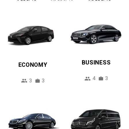
BUSINESS
ECONOMY
4
3
3
3