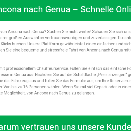
Ancona nach Genua – Schnelle Onl
t von Ancona nach Genua? Suchen Sie nicht weiter! Schauen Sie sich un
unserer großen Auswahl an vertrauenswürdigen und zuverlässigen Taxianb
n Klicks buchen. Unsere Plattform gewährleistet einen einfachen und s
en Sie eine bequeme und stressfreie Fahrt von Ancona nach Genua mit 
it professionellem Chauffeurservice. Füllen Sie einfach das einfache F
esse in Genua aus. Nachdem Sie auf die Schaltfläche „Preis anzeigen“ ge
Sie das Fahrzeug aus und füllen Sie das Formular aus, um Ihre Reservie
Van bis zu 16 Personen wählen. Wenn Sie mit viel Gepäck oder in einer G
e Möglichkeit, von Ancona nach Genua zu gelangen.
rum vertrauen uns unsere Kund