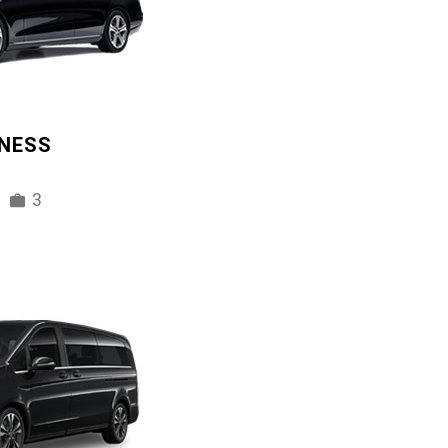
INESS
3