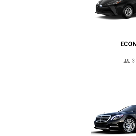
ECO
3