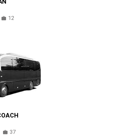
AN
12
 COACH
37