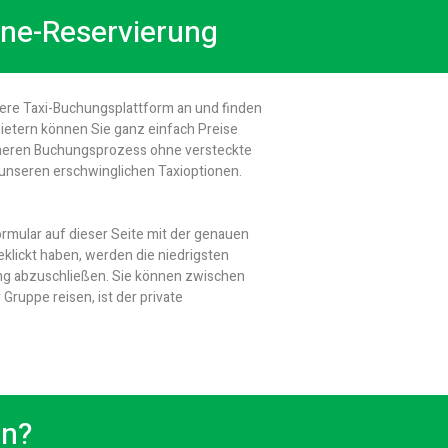
ine-Reservierung
sere Taxi-Buchungsplattform an und finden
ietern können Sie ganz einfach Preise
icheren Buchungsprozess ohne versteckte
unseren erschwinglichen Taxioptionen.
ormular auf dieser Seite mit der genauen
klickt haben, werden die niedrigsten
rung abzuschließen. Sie können zwischen
ruppe reisen, ist der private
en?