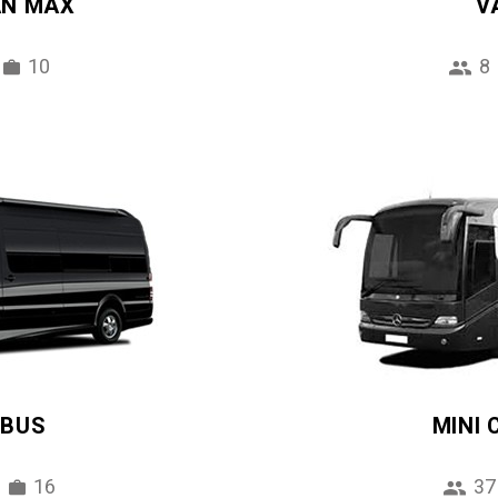
AN MAX
V
10
8
IBUS
MINI
16
37