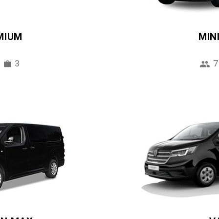
MIUM
MIN
3
7