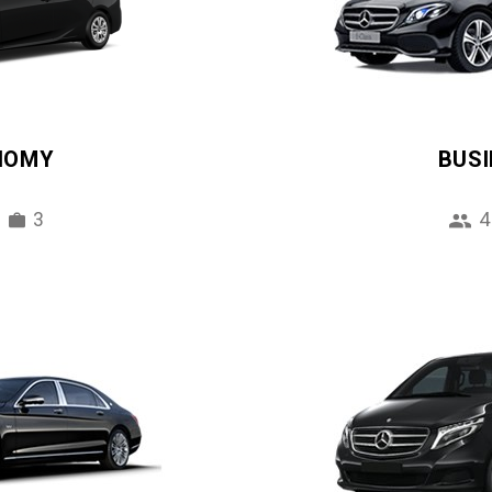
NOMY
BUS
3
4