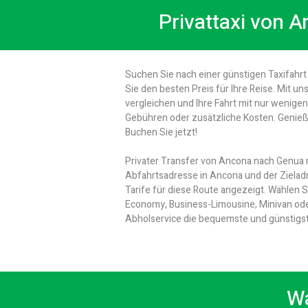
Privattaxi von 
Suchen Sie nach einer günstigen Taxifahr
Sie den besten Preis für Ihre Reise. Mit 
vergleichen und Ihre Fahrt mit nur wenige
Gebühren oder zusätzliche Kosten. Genieß
Buchen Sie jetzt!
Privater Transfer von Ancona nach Genua m
Abfahrtsadresse in Ancona und der Zieladr
Tarife für diese Route angezeigt. Wählen 
Economy, Business-Limousine, Minivan oder 
Abholservice die bequemste und günstigst
Wa