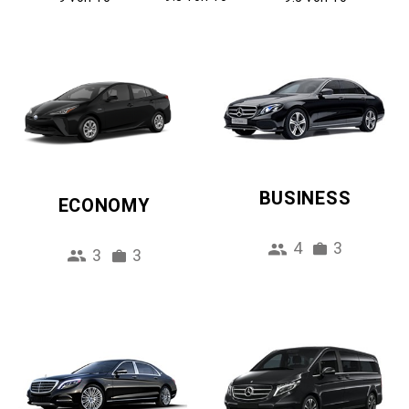
BUSINESS
ECONOMY
4
3
3
3