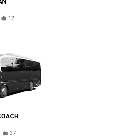
AN
12
 COACH
37