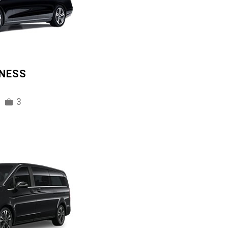
INESS
3