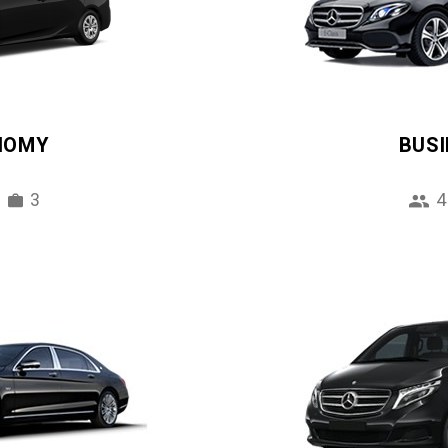
NOMY
BUS
3
4