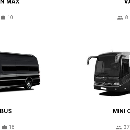
AN MAX
V
10
8
IBUS
MINI
16
37