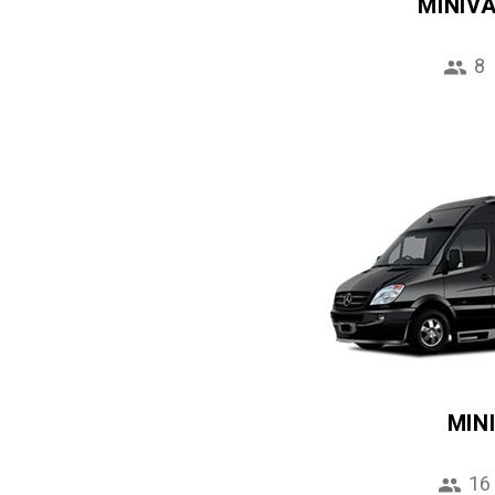
MINIV
8
MIN
16