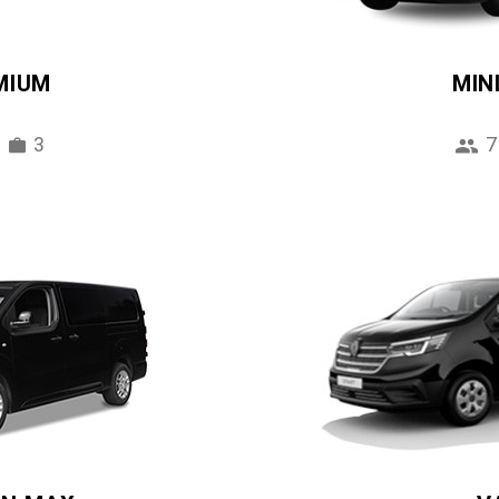
MIUM
MIN
3
7