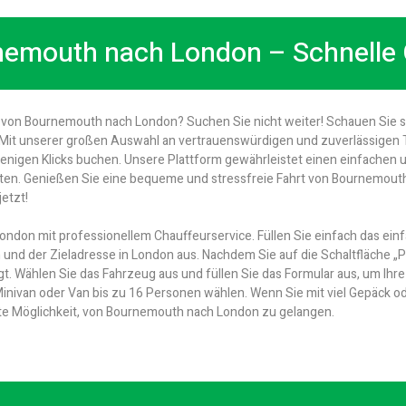
rnemouth nach London – Schnelle 
t von Bournemouth nach London? Suchen Sie nicht weiter! Schauen Sie 
e. Mit unserer großen Auswahl an vertrauenswürdigen und zuverlässigen 
 wenigen Klicks buchen. Unsere Plattform gewährleistet einen einfache
sten. Genießen Sie eine bequeme und stressfreie Fahrt von Bournemout
etzt!
ndon mit professionellem Chauffeurservice. Füllen Sie einfach das einf
d der Zieladresse in London aus. Nachdem Sie auf die Schaltfläche „Pr
igt. Wählen Sie das Fahrzeug aus und füllen Sie das Formular aus, um Ih
ivan oder Van bis zu 16 Personen wählen. Wenn Sie mit viel Gepäck oder 
te Möglichkeit, von Bournemouth nach London zu gelangen.