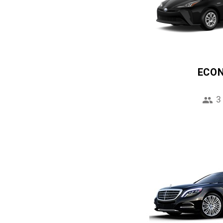
ECO
3