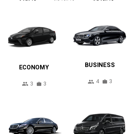
BUSINESS
ECONOMY
4
3
3
3