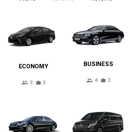
BUSINESS
ECONOMY
4
3
3
3