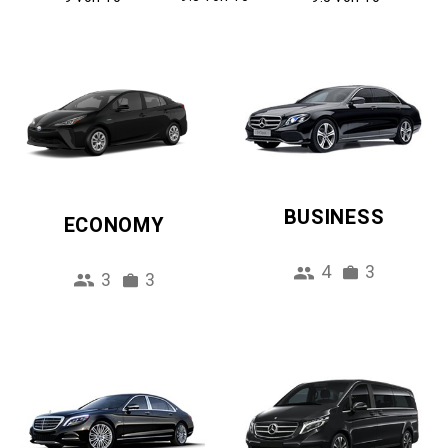
BUSINESS
ECONOMY
4
3
3
3