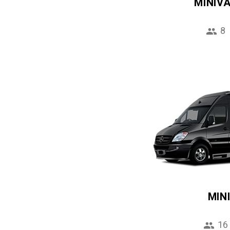
MINIV
8
MIN
16