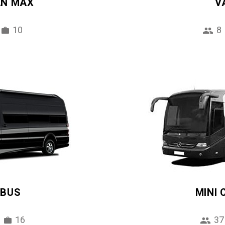
AN MAX
V
10
8
IBUS
MINI
16
37