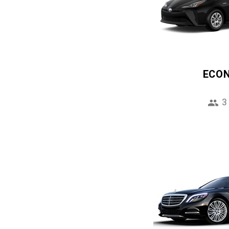
ECO
3