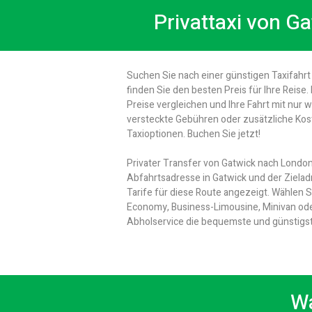
Privattaxi von G
Suchen Sie nach einer günstigen Taxifahr
finden Sie den besten Preis für Ihre Reis
Preise vergleichen und Ihre Fahrt mit nur
versteckte Gebühren oder zusätzliche Kos
Taxioptionen. Buchen Sie jetzt!
Privater Transfer von Gatwick nach London
Abfahrtsadresse in Gatwick und der Zielad
Tarife für diese Route angezeigt. Wählen 
Economy, Business-Limousine, Minivan oder 
Abholservice die bequemste und günstigst
Wa