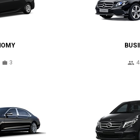
NOMY
BUS
3
4