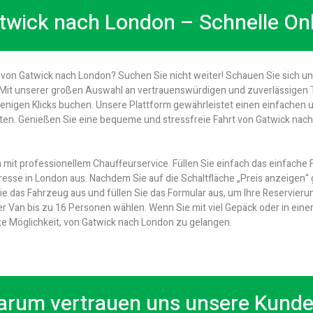
atwick nach London – Schnelle On
t von Gatwick nach London? Suchen Sie nicht weiter! Schauen Sie sich u
e. Mit unserer großen Auswahl an vertrauenswürdigen und zuverlässigen 
 wenigen Klicks buchen. Unsere Plattform gewährleistet einen einfache
ten. Genießen Sie eine bequeme und stressfreie Fahrt von Gatwick nac
 mit professionellem Chauffeurservice. Füllen Sie einfach das einfache 
resse in London aus. Nachdem Sie auf die Schaltfläche „Preis anzeigen“ 
Sie das Fahrzeug aus und füllen Sie das Formular aus, um Ihre Reservie
Van bis zu 16 Personen wählen. Wenn Sie mit viel Gepäck oder in einer G
e Möglichkeit, von Gatwick nach London zu gelangen.
rum vertrauen uns unsere Kund