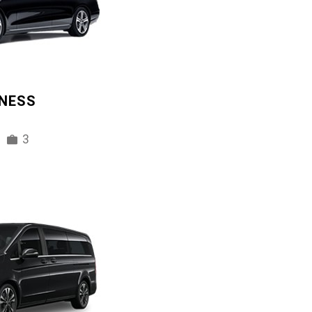
INESS
3