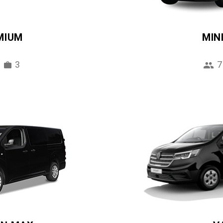
MIUM
MIN
3
7