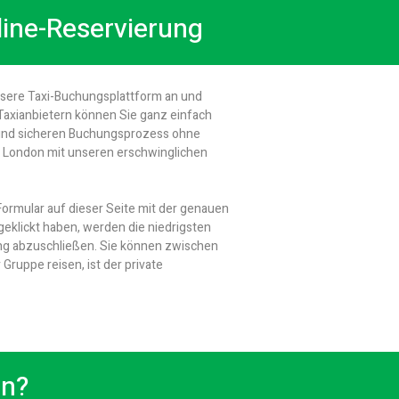
line-Reservierung
nsere Taxi-Buchungsplattform an und
Taxianbietern können Sie ganz einfach
n und sicheren Buchungsprozess ohne
h London mit unseren erschwinglichen
Formular auf dieser Seite mit der genauen
geklickt haben, werden die niedrigsten
rung abzuschließen. Sie können zwischen
ruppe reisen, ist der private
en?