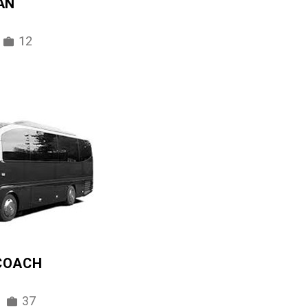
AN
12
 COACH
37