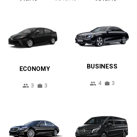
BUSINESS
ECONOMY
4
3
3
3