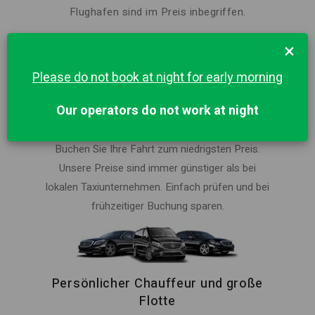
Flughafen sind im Preis inbegriffen.
×
Please do not book at night for early morning
Bester Preis in Imperia für Private
Our operators do not work at night
Ride
Buchen Sie Ihre Fahrt zum niedrigsten Preis.
Unsere Preise sind immer günstiger als bei
lokalen Taxiunternehmen. Einfach prüfen und bei
frühzeitiger Buchung sparen.
Persönlicher Chauffeur und große
Flotte