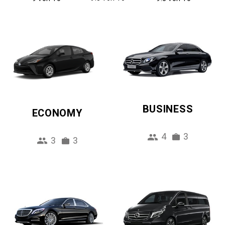
BUSINESS
ECONOMY
4
3
3
3