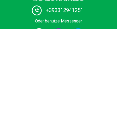
+393312941251
Oder benutze Messenger
#1 Chauffeurservice in Europa. Buchen Sie Ihren privaten
Transfer vom / zum Flughafen, Kreuzfahrtterminal,
Skigebiet oder Seebad zum besten Preis. Buch Economy
Auto, Business- und Premium-Fahrzeuge, Minivan oder
Bus mit zertifiziertem Fahrer.