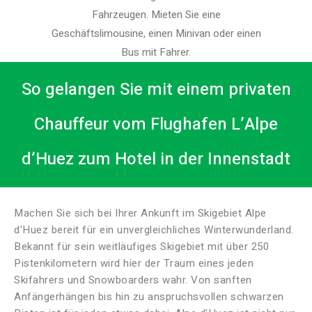
Fahrzeugen. Mieten Sie eine
Geschäftslimousine, einen Minivan oder einen
Bus mit Fahrer.
So gelangen Sie mit einem privaten
Chauffeur vom Flughafen L’Alpe
d’Huez zum Hotel in der Innenstadt
Machen Sie sich bei Ihrer Ankunft im Skigebiet Alpe
d'Huez bereit für ein unvergleichliches Winterwunderland.
Bekannt für sein weitläufiges Skigebiet mit über 250
Pistenkilometern wird hier der Traum eines jeden
Skifahrers und Snowboarders wahr.
Von sanften
Anfängerhängen bis hin zu anspruchsvollen schwarzen