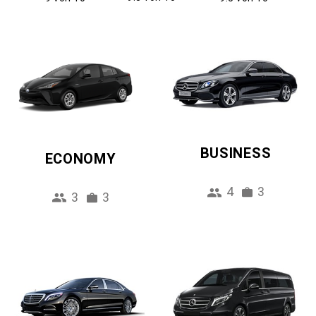
BUSINESS
ECONOMY
4
3
3
3