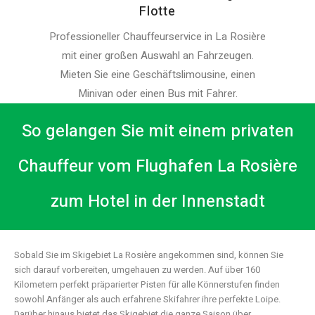
Flotte
Professioneller Chauffeurservice in La Rosière
mit einer großen Auswahl an Fahrzeugen.
Mieten Sie eine Geschäftslimousine, einen
Minivan oder einen Bus mit Fahrer.
So gelangen Sie mit einem privaten
Chauffeur vom Flughafen La Rosière
zum Hotel in der Innenstadt
Sobald Sie im Skigebiet La Rosière angekommen sind, können Sie
sich darauf vorbereiten, umgehauen zu werden. Auf über 160
Kilometern perfekt präparierter Pisten für alle Könnerstufen finden
sowohl Anfänger als auch erfahrene Skifahrer ihre perfekte Loipe.
Darüber hinaus bietet das Skigebiet die ganze Saison über