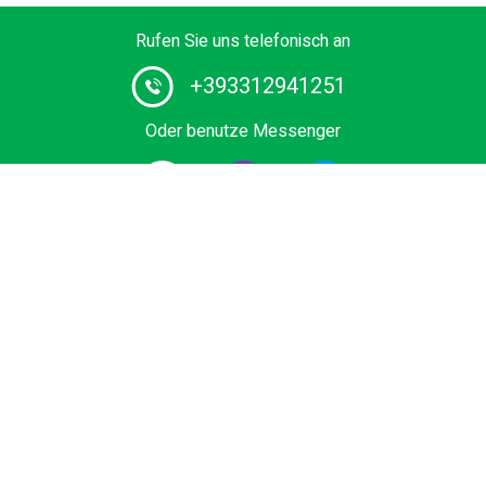
Rufen Sie uns telefonisch an
+393312941251
Oder benutze Messenger
#1 Chauffeurservice in Europa. Buchen Sie Ihren privaten
Transfer vom / zum Flughafen, Kreuzfahrtterminal,
Skigebiet oder Seebad zum besten Preis. Buch Economy