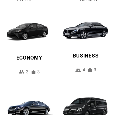
BUSINESS
ECONOMY
4
3
3
3