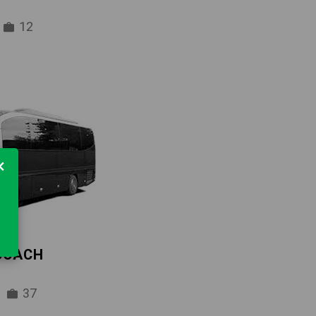
12
×
 COACH
37