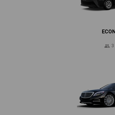
ECO
3