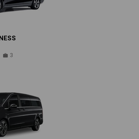
INESS
3