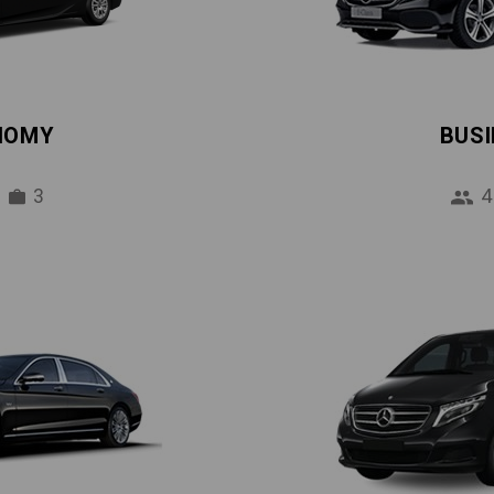
NOMY
BUS
3
4