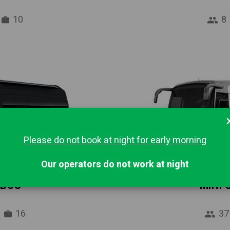
10
8
Please do not book at night for early morning
Our operators do not work at night
IBUS
MINI
16
37