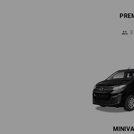
PRE
3
MINIV