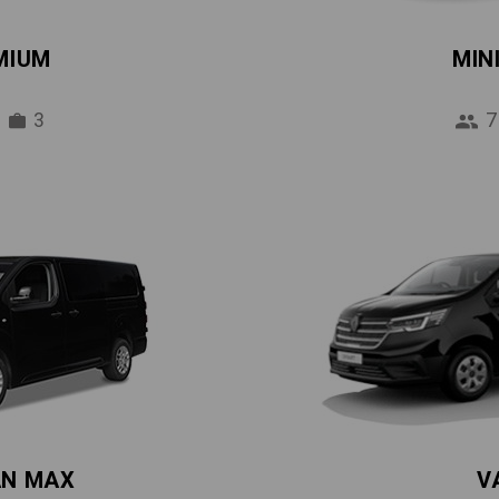
MIUM
MIN
3
7
AN MAX
V