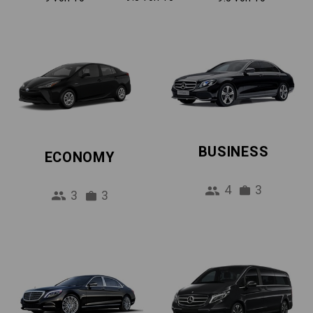
BUSINESS
ECONOMY
4
3
3
3