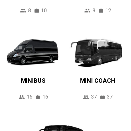
8
10
8
12
MINIBUS
MINI COACH
16
16
37
37