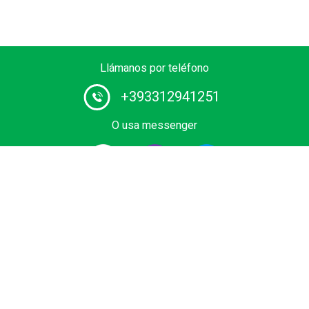
Llámanos por teléfono
+393312941251
O usa messenger
Proveedor # 1 de servicios de chófer en Europa. Reserva