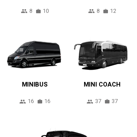
8
10
8
12
MINIBUS
MINI COACH
16
16
37
37