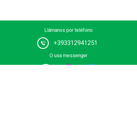
Llámanos por teléfono
+393312941251
O usa messenger
Proveedor # 1 de servicios de chófer en Europa. Reserva