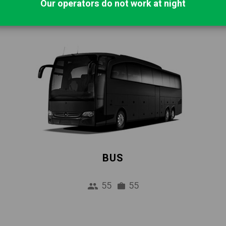
Our operators do not work at night
BUS
55
55