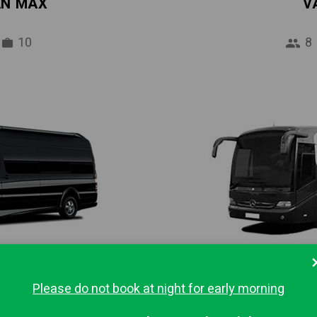
AN MAX
V
10
8
IBUS
MINI
Please do not book at night for early morning
16
37