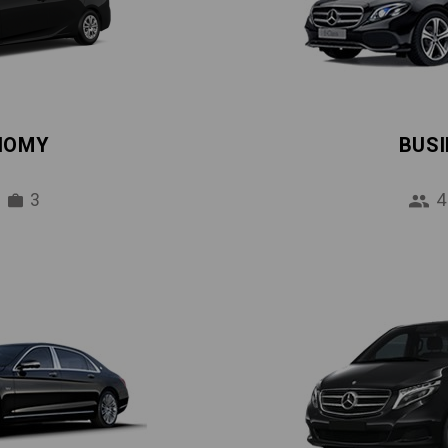
NOMY
BUS
3
4