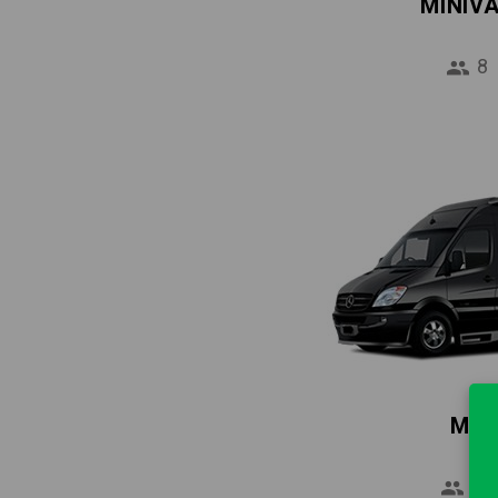
MINIV
8
MIN
16