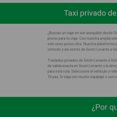
Taxi privado de
¿Buscas un viaje en taxi asequible desde S
precio para tu viaje. Con nuestra amplia se
solo unos pocos clics. Nuestra plataforma g
cómodo y sin estrés de Sestri Levante a Gé
Traslados privados de Sestri Levante a Gén
de salida exacta en Sestri Levante y la dir
para esta ruta. Seleccione el vehículo y re
16 pax. Si viaja con mucho equipaje o con 
¿Por qu