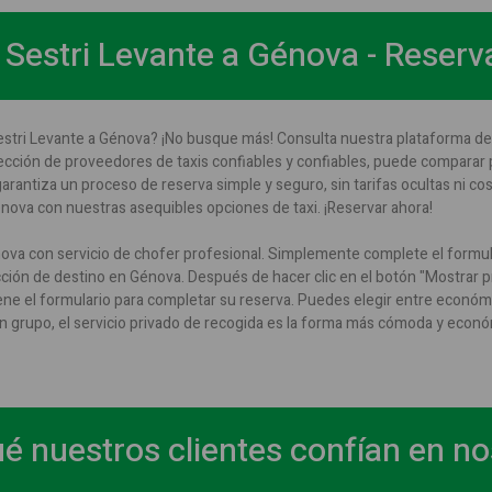
 Sestri Levante a Génova - Reserv
estri Levante a Génova? ¡No busque más! Consulta nuestra plataforma de 
lección de proveedores de taxis confiables y confiables, puede comparar 
arantiza un proceso de reserva simple y seguro, sin tarifas ocultas ni cos
nova con nuestras asequibles opciones de taxi. ¡Reservar ahora!
ova con servicio de chofer profesional. Simplemente complete el formula
ección de destino en Génova. Después de hacer clic en el botón "Mostrar pr
llene el formulario para completar su reserva. Puedes elegir entre econó
un grupo, el servicio privado de recogida es la forma más cómoda y econó
é nuestros clientes confían en n