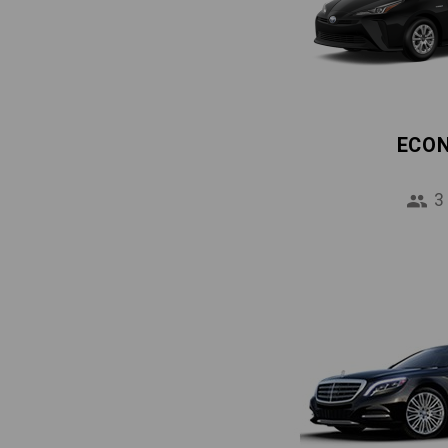
ECO
3