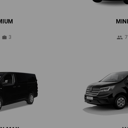
MIUM
MIN
3
7