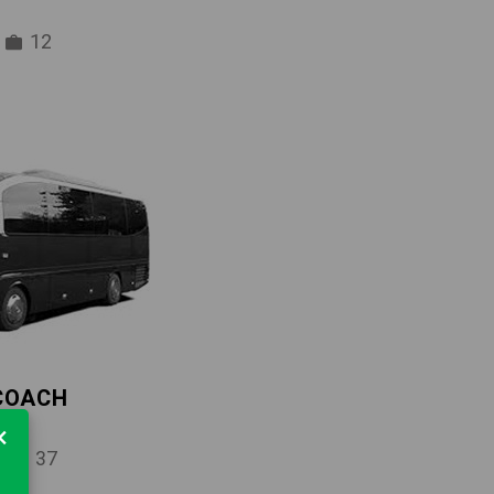
12
 COACH
×
37