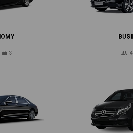
NOMY
BUS
3
4