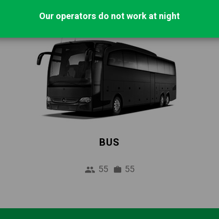
Our operators do not work at night
BUS
55
55