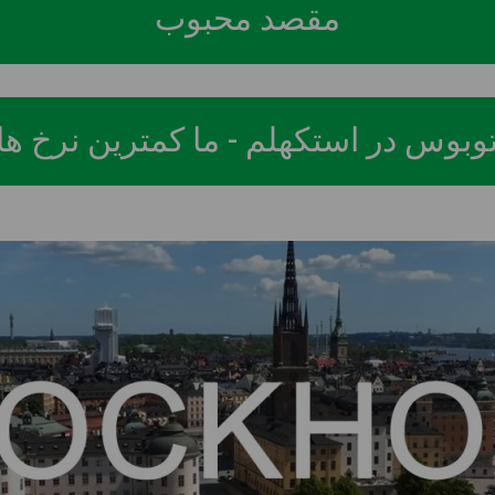
مقصد محبوب
بوس در استکهلم - ما کمترین نرخ ها ر