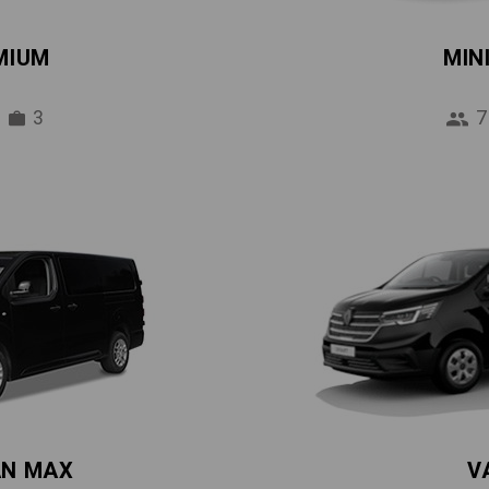
MIUM
MIN
3
7
AN MAX
V