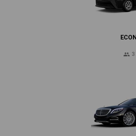
ECO
3