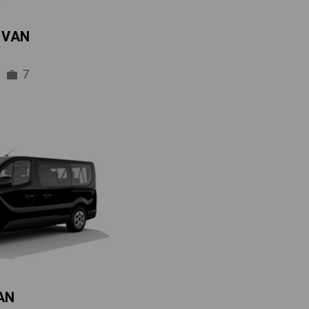
IVAN
7
AN