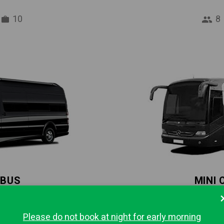
10
8
IBUS
MINI
16
37
Please do not book at night for early morning