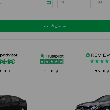
10
00
نمایش قیمت
9.5 از 10
9.5 از 10
9 از 10