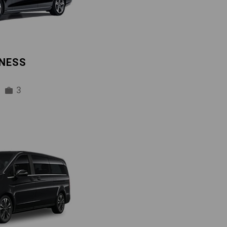
INESS
3