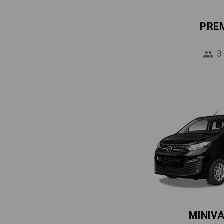
PRE
3
MINIV