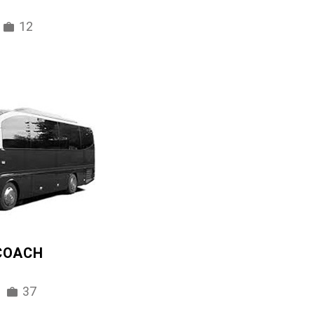
12
 COACH
37