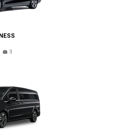
INESS
3