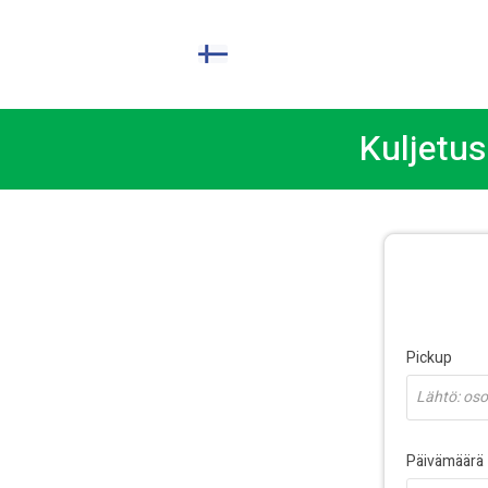
FI
Kuljetu
Pickup
Lähtö: osoi
Päivämäärä