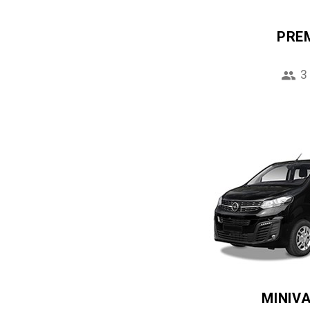
PRE
3
MINIV