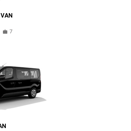
IVAN
7
AN