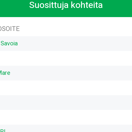
Suosittuja kohteita
OSOITE
 Savoia
Mare
BRI