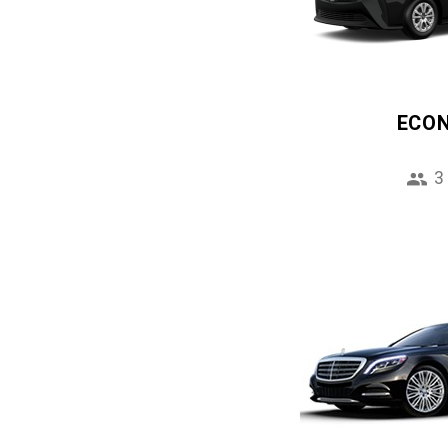
ECO
3