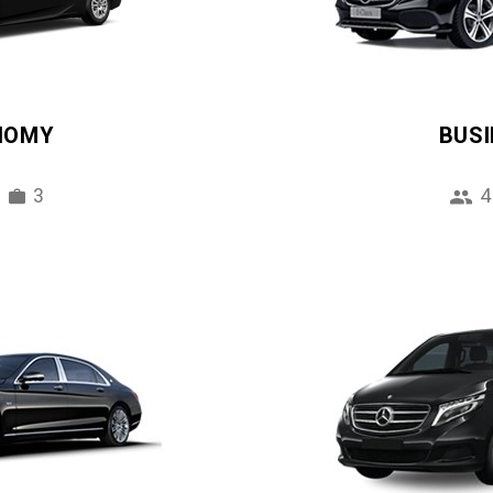
NOMY
BUS
3
4