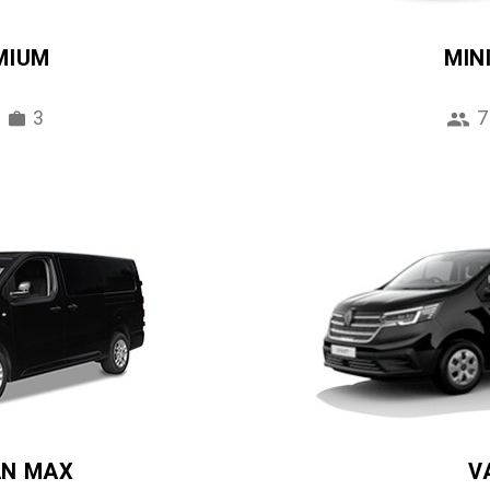
MIUM
MIN
3
7
AN MAX
V