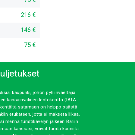
216 €
146 €
75 €
kuljetukset
siä, kaupunki, johon pyhiinvaeltajia
en kansainvälinen lentokenttä (IATA-
ntokentältä satamaan on helppo päästä
iin etukäteen, jotta ei makseta liikaa.
si mennä turistikävelyn jälkeen Bariin
tamaan kanssasi, voivat tuoda kauniita