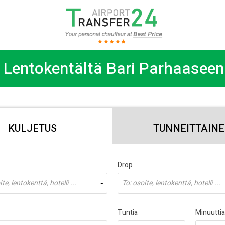
s Lentokentältä Bari Parhaaseen
KULJETUS
TUNNEITTAIN
Drop
te, lentokenttä, hotelli ...
To: osoite, lentokenttä, hotelli ...
Tuntia
Minuuttia