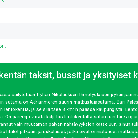
ort
kentän taksit, bussit ja yksityiset 
ossa säilytetään Pyhän Nikolauksen Ihmetyöläisen pyhäinjäännök
gin satama on Adrianmeren suurin matkustajasatama. Bari Pales
in lentokenttä, ja se sijaitsee 8 km: n päässä kaupungista. Le
a. On parempi varata kuljetus lentokentältä satamaan tai kaupunk
 varannut vain muutaman päivän nähtävyyksien katseluun, sinun tuli
trullitalot pitkään, ja sukulaiset, jotka eivät onnistuneet matkus