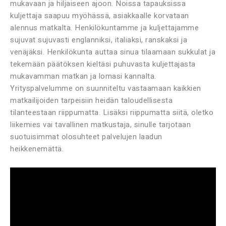
mukavaan ja hiljaiseen ajoon. Noissa tapauksissa
kuljettaja saapuu myöhässä, asiakkaalle korvataan
alennus matkalta. Henkilökuntamme ja kuljettajamme
sujuvat sujuvasti englanniksi, italiaksi, ranskaksi ja
venäjäksi. Henkilökunta auttaa sinua tilaamaan sukkulat ja
tekemään päätöksen kieltäsi puhuvasta kuljettajasta
mukavamman matkan ja lomasi kannalta.
Yrityspalvelumme on suunniteltu vastaamaan kaikkien
matkailijoiden tarpeisiin heidän taloudellisesta
tilanteestaan ​​riippumatta. Lisäksi riippumatta siitä, oletko
liikemies vai tavallinen matkustaja, sinulle tarjotaan
suotuisimmat olosuhteet palvelujen laadun
heikkenemättä.