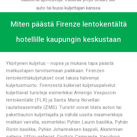
auto tai bussi kuljettajan kanssa.
Miten päästä Firenze lentokentältä
hotellille kaupungin keskustaan
Yksityinen kuljetus - nopea ja mukava tapa päästä
matkustajien tarvitsemaan paikkaan. Firenzen
lentokenttäkuljetukset ovat taksia halvempi
kuljetusmuoto. Firenzestä kulkevat kuljetuspalvelut
kuljettavat turisteja esimerkiksi Amerigo Vespuccin
lentokentälle (FLR) ja Santa Maria Novellan
rautatieasemalle (ZMS). Turistit voivat tilata auton tai
pakettiauton kuljettajalla ja nähdä useita maamerkkejä
matkan varrella, esimerkiksi Pyhän Laurin basilika, Pyhän
Ristin basilika, Pyhän Johanneksen kappeli, Akatemian
galleria, Uffizi-galleriat, Giotto's Campanile, Vecchion