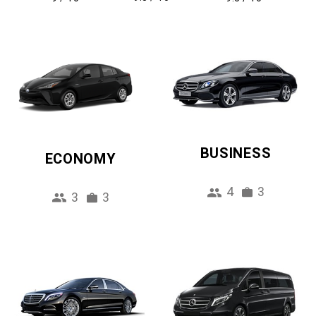
BUSINESS
ECONOMY
4
3
3
3