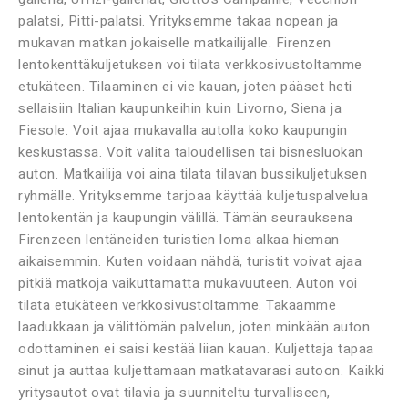
palatsi, Pitti-palatsi. Yrityksemme takaa nopean ja
mukavan matkan jokaiselle matkailijalle. Firenzen
lentokenttäkuljetuksen voi tilata verkkosivustoltamme
etukäteen. Tilaaminen ei vie kauan, joten pääset heti
sellaisiin Italian kaupunkeihin kuin Livorno, Siena ja
Fiesole. Voit ajaa mukavalla autolla koko kaupungin
keskustassa. Voit valita taloudellisen tai bisnesluokan
auton. Matkailija voi aina tilata tilavan bussikuljetuksen
ryhmälle. Yrityksemme tarjoaa käyttää kuljetuspalvelua
lentokentän ja kaupungin välillä. Tämän seurauksena
Firenzeen lentäneiden turistien loma alkaa hieman
aikaisemmin. Kuten voidaan nähdä, turistit voivat ajaa
pitkiä matkoja vaikuttamatta mukavuuteen. Auton voi
tilata etukäteen verkkosivustoltamme. Takaamme
laadukkaan ja välittömän palvelun, joten minkään auton
odottaminen ei saisi kestää liian kauan. Kuljettaja tapaa
sinut ja auttaa kuljettamaan matkatavarasi autoon. Kaikki
yritysautot ovat tilavia ja suunniteltu turvalliseen,