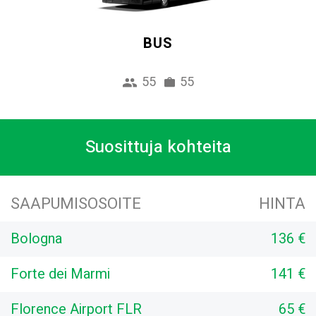
BUS
55
55
Suosittuja kohteita
SAAPUMISOSOITE
HINTA
Bologna
136 €
Forte dei Marmi
141 €
Florence Airport FLR
65 €