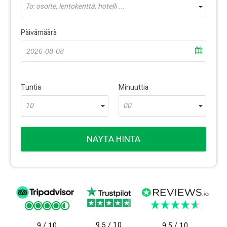
To: osoite, lentokenttä, hotelli ...
Päivämäärä
Tuntia
Minuuttia
10
00
NÄYTÄ HINTA
9.5 / 10
9 / 10
9.5 / 10