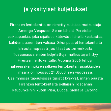
ja yksityiset kuljetukset
Firenzen lentokenttä on nimetty kuuluisa matkustaja
Amerigo Vespucci. Se on lähellä Peretolan
esikaupunkia, joka sijaitsee kätevästi lähellä keskustaa,
kahden suuren tien välissä. Siksi pääset lentokentältä
lähiöstä nopeasti, jos tilaat auton verkosta.
Toscanassa eniten kuljetettuja matkustajia liittyy
Firenzen lentokentälle. Vuonna 2006 tehdyn
jälleenrakennuksen jälkeen lentokentän asiakkaiden
määrä oli noussut 2150000: een vuodessa.
Useimmissa tapauksissa turistit kysyvät, miten päästä
Firenzen lentokentältä sellaisiin Toscanan
kaupunkeihin, kuten Pisa, Lucca, Siena ja Livorno.