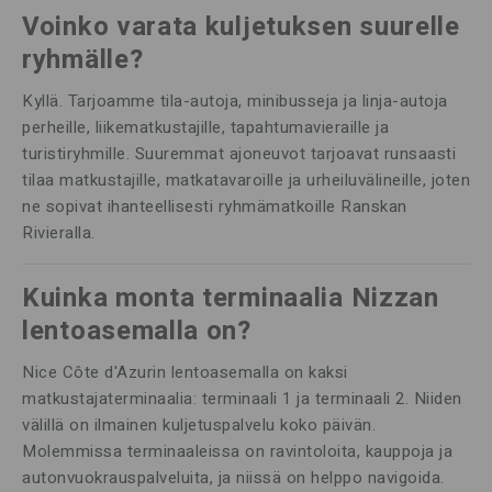
Voinko varata kuljetuksen suurelle
ryhmälle?
Kyllä. Tarjoamme tila-autoja, minibusseja ja linja-autoja
perheille, liikematkustajille, tapahtumavieraille ja
turistiryhmille. Suuremmat ajoneuvot tarjoavat runsaasti
tilaa matkustajille, matkatavaroille ja urheiluvälineille, joten
ne sopivat ihanteellisesti ryhmämatkoille Ranskan
Rivieralla.
Kuinka monta terminaalia Nizzan
lentoasemalla on?
Nice Côte d'Azurin lentoasemalla on kaksi
matkustajaterminaalia: terminaali 1 ja terminaali 2. Niiden
välillä on ilmainen kuljetuspalvelu koko päivän.
Molemmissa terminaaleissa on ravintoloita, kauppoja ja
autonvuokrauspalveluita, ja niissä on helppo navigoida.