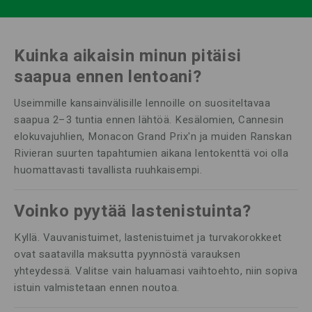
Kuinka aikaisin minun pitäisi
saapua ennen lentoani?
Useimmille kansainvälisille lennoille on suositeltavaa
saapua 2–3 tuntia ennen lähtöä. Kesälomien, Cannesin
elokuvajuhlien, Monacon Grand Prix'n ja muiden Ranskan
Rivieran suurten tapahtumien aikana lentokenttä voi olla
huomattavasti tavallista ruuhkaisempi.
Voinko pyytää lastenistuinta?
Kyllä. Vauvanistuimet, lastenistuimet ja turvakorokkeet
ovat saatavilla maksutta pyynnöstä varauksen
yhteydessä. Valitse vain haluamasi vaihtoehto, niin sopiva
istuin valmistetaan ennen noutoa.