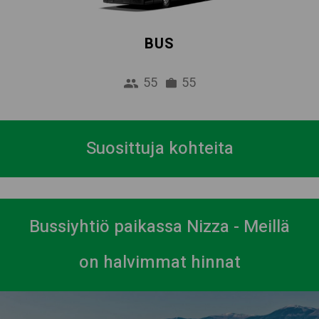
BUS
55
55
Suosittuja kohteita
Bussiyhtiö paikassa Nizza - Meillä
on halvimmat hinnat