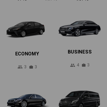
BUSINESS
ECONOMY
4
3
3
3