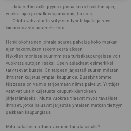
Jätä nettisivuille pyyntö, jossa kerrot halutun ajan,
vuokra-ajan ja matkustajamäärän, tai soita.
Odota vahvistusta yrityksen työntekijältä ja sovi
kiinnostavista parametreista.
Henkilökohtainen johtaja seuraa palvelua koko matkan
ajan hakemuksen tekemisestä alkaen.
Nykyään monissa suurimmissa turistikaupungeissa voit
vuokrata autojen lisäksi. Usein asiakkaat esimerkiksi
tarvitsevat bussia. On tarpeen järjestää suuren määrän
ihmisten kuljetus ympäri kaupunkia. Bussiyhtiömme
Nizzassa on valmis tarjoamaan nämä palvelut. Yrittäjät
vaativat usein kuljetusta kaupunkikierroksen
järjestämiseksi. Mutta vuokraa tilaavat myös tavalliset
ihmiset, jotka haluavat järjestää yhteisen matkan tiettyyn
paikkaan kaupungissa.
Mitä tarkalleen ottaen voimme tarjota sinulle?