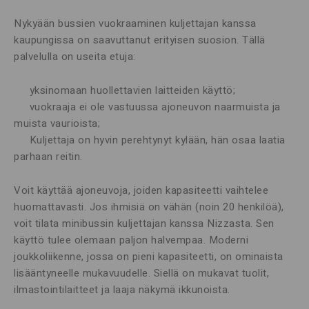
Nykyään bussien vuokraaminen kuljettajan kanssa
kaupungissa on saavuttanut erityisen suosion. Tällä
palvelulla on useita etuja:
yksinomaan huollettavien laitteiden käyttö;
vuokraaja ei ole vastuussa ajoneuvon naarmuista ja
muista vaurioista;
Kuljettaja on hyvin perehtynyt kylään, hän osaa laatia
parhaan reitin.
Voit käyttää ajoneuvoja, joiden kapasiteetti vaihtelee
huomattavasti. Jos ihmisiä on vähän (noin 20 henkilöä),
voit tilata minibussin kuljettajan kanssa Nizzasta. Sen
käyttö tulee olemaan paljon halvempaa. Moderni
joukkoliikenne, jossa on pieni kapasiteetti, on ominaista
lisääntyneelle mukavuudelle. Siellä on mukavat tuolit,
ilmastointilaitteet ja laaja näkymä ikkunoista.