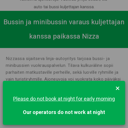
auto tai bussi kuljettajan kanssa.
Bussin ja minibussin varaus kuljettajan
kanssa paikassa Nizza
Nizzassa sijaitseva linja-autoyritys tarjoaa bussi- ja
minibussien vuokrauspalvelun. Tilava kulkuväline sopii
parhaiten matkustaville perheille, sekä luoville ryhmille ja
vain turistiryhmille. Ajoneuvoja voi vuokrata koko päiväksi
×
tai useammaksi päiväksi, kuljettaja on aina käsillä. Se on
paljon kätevämpää kuin taksi, jota joudut jatkuvasti
Please do not book at night for early morning
odottamaan, ja halvempaa.
Kuinka varata minibussi kuljettajan kanssa Nizzassa
Our operators do not work at night
Ajoneuvon tilaaminen perheelle tai ryhmälle: