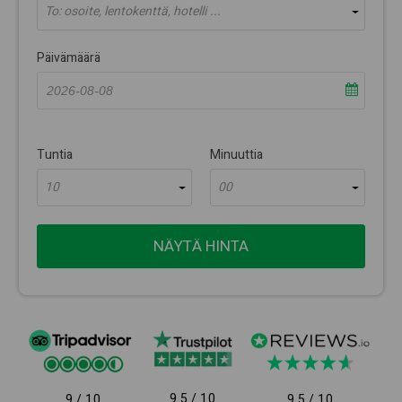
To: osoite, lentokenttä, hotelli ...
Päivämäärä
Tuntia
Minuuttia
10
00
NÄYTÄ HINTA
9.5 / 10
9 / 10
9.5 / 10