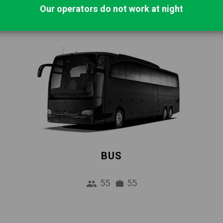
Our operators do not work at night
BUS
55
55