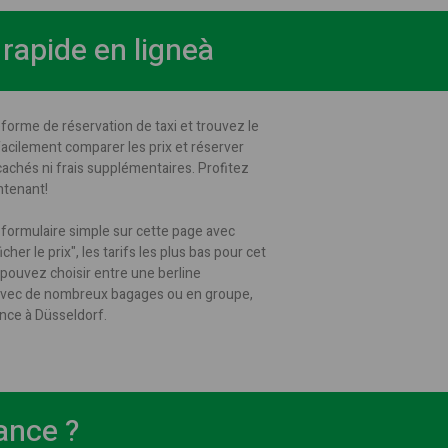
 rapide en ligneà
forme de réservation de taxi et trouvez le
 facilement comparer les prix et réserver
cachés ni frais supplémentaires. Profitez
ntenant!
formulaire simple sur cette page avec
er le prix", les tarifs les plus bas pour cet
s pouvez choisir entre une berline
 avec de nombreux bagages ou en groupe,
ence à Düsseldorf.
ance ?