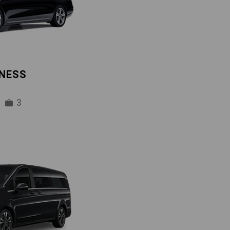
INESS
3