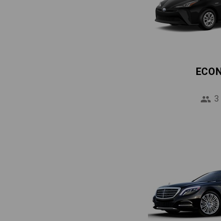
ECO
3