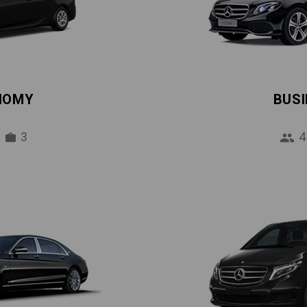
NOMY
BUS
3
4