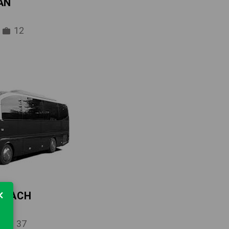
AN
12
×
 COACH
37