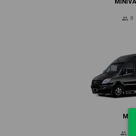
MINIV
8
MIN
16