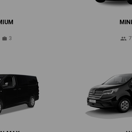
MIUM
MIN
3
7