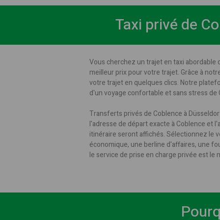
Taxi privé de Co
Vous cherchez un trajet en taxi abordable 
meilleur prix pour votre trajet. Grâce à not
votre trajet en quelques clics. Notre plate
d'un voyage confortable et sans stress de
Transferts privés de Coblence à Düsseldor
l'adresse de départ exacte à Coblence et l'a
itinéraire seront affichés. Sélectionnez le 
économique, une berline d'affaires, une 
le service de prise en charge privée est le
Pourq