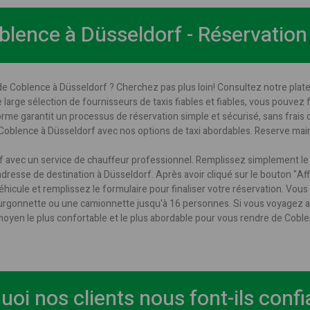
blence à Düsseldorf - Réservation
de Coblence à Düsseldorf ? Cherchez pas plus loin! Consultez notre plate
re large sélection de fournisseurs de taxis fiables et fiables, vous pouvez
forme garantit un processus de réservation simple et sécurisé, sans frais 
 Coblence à Düsseldorf avec nos options de taxi abordables. Reserve mai
f avec un service de chauffeur professionnel. Remplissez simplement le 
dresse de destination à Düsseldorf. Après avoir cliqué sur le bouton "Affich
véhicule et remplissez le formulaire pour finaliser votre réservation. Vou
fourgonnette ou une camionnette jusqu'à 16 personnes. Si vous voyagez
 moyen le plus confortable et le plus abordable pour vous rendre de Cobl
uoi nos clients nous font-ils confi