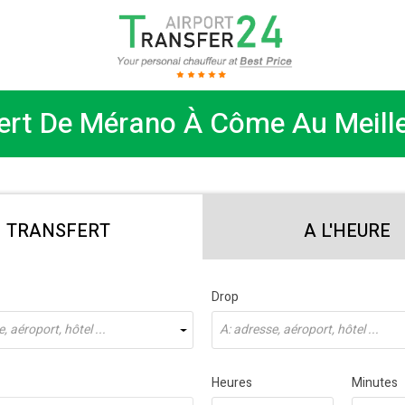
ert De Mérano À Côme Au Meille
TRANSFERT
A L'HEURE
Drop
, aéroport, hôtel ...
À: adresse, aéroport, hôtel ...
Heures
Minutes