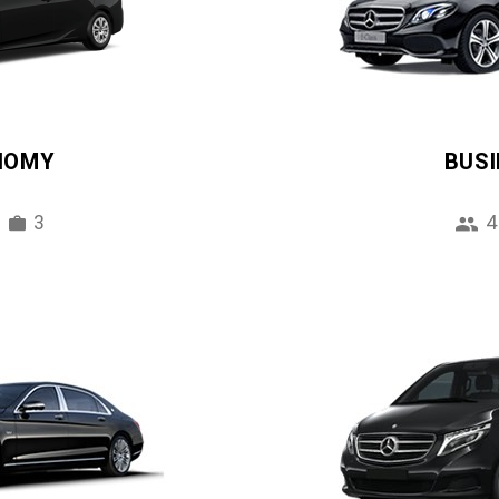
NOMY
BUS
3
4