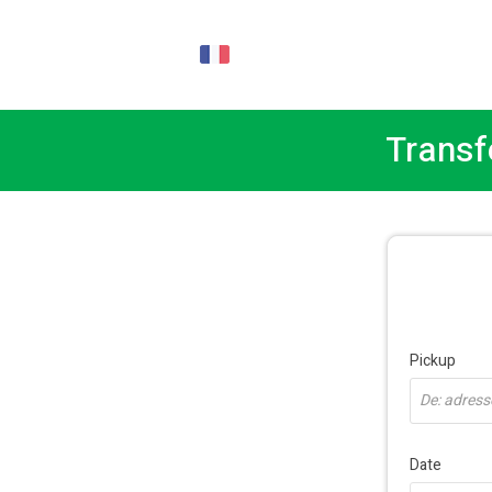
FR
Transf
Pickup
De: adresse
Date