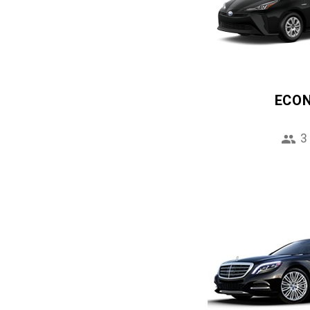
ECO
3