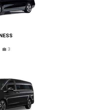
INESS
3