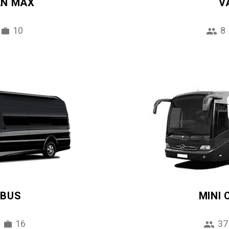
AN MAX
V
10
8
IBUS
MINI
16
37