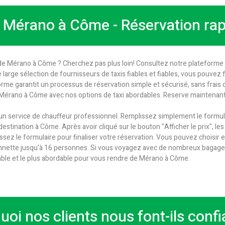
e Mérano à Côme - Réservation rap
de Mérano à Côme ? Cherchez pas plus loin! Consultez notre plateforme d
re large sélection de fournisseurs de taxis fiables et fiables, vous pouvez
forme garantit un processus de réservation simple et sécurisé, sans frais 
 Mérano à Côme avec nos options de taxi abordables. Reserve maintenant
n service de chauffeur professionnel. Remplissez simplement le formula
stination à Côme. Après avoir cliqué sur le bouton "Afficher le prix", les t
issez le formulaire pour finaliser votre réservation. Vous pouvez choisir
nnette jusqu'à 16 personnes. Si vous voyagez avec de nombreux bagages 
able et le plus abordable pour vous rendre de Mérano à Côme.
uoi nos clients nous font-ils confi