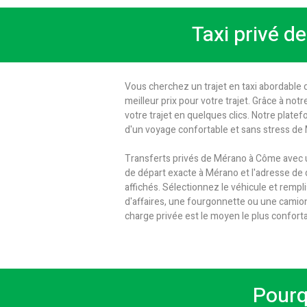
Taxi privé d
Vous cherchez un trajet en taxi abordable 
meilleur prix pour votre trajet. Grâce à not
votre trajet en quelques clics. Notre plate
d'un voyage confortable et sans stress de
Transferts privés de Mérano à Côme avec u
de départ exacte à Mérano et l'adresse de de
affichés. Sélectionnez le véhicule et rempl
d'affaires, une fourgonnette ou une camio
charge privée est le moyen le plus confort
Pourq