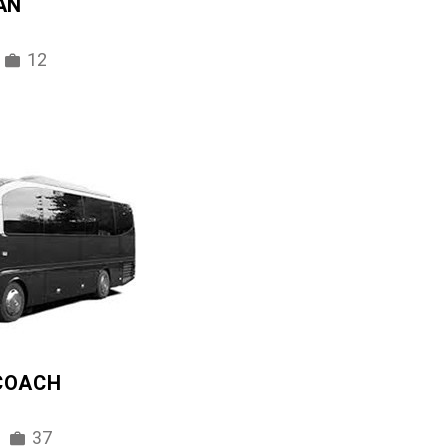
AN
12
 COACH
37