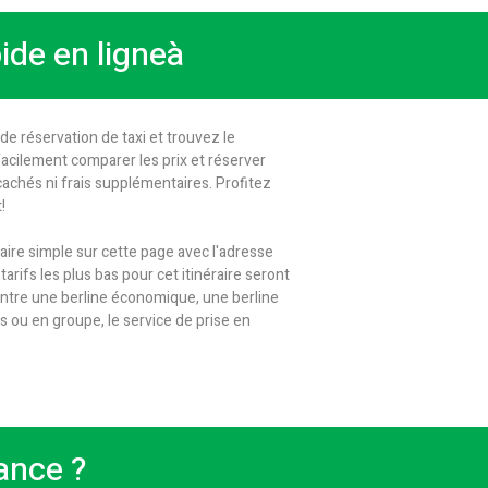
ide en ligneà
e réservation de taxi et trouvez le
 facilement comparer les prix et réserver
cachés ni frais supplémentaires. Profitez
!
ire simple sur cette page avec l'adresse
arifs les plus bas pour cet itinéraire seront
 entre une berline économique, une berline
ou en groupe, le service de prise en
ance ?