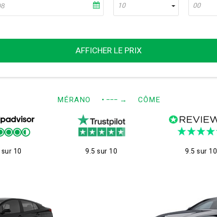
10
00
AFFICHER LE PRIX
MÉRANO
• −−−
→
CÔME
 sur 10
9.5 sur 10
9.5 sur 1