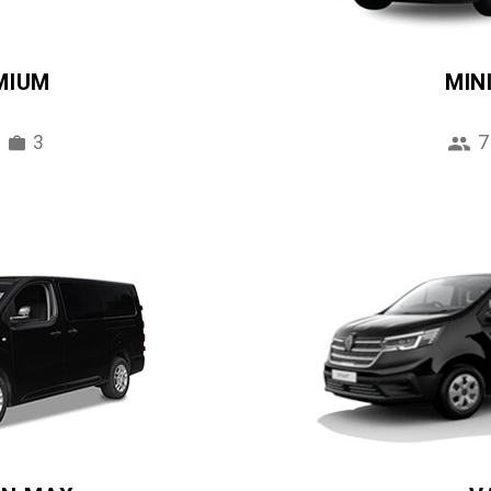
MIUM
MIN
3
7