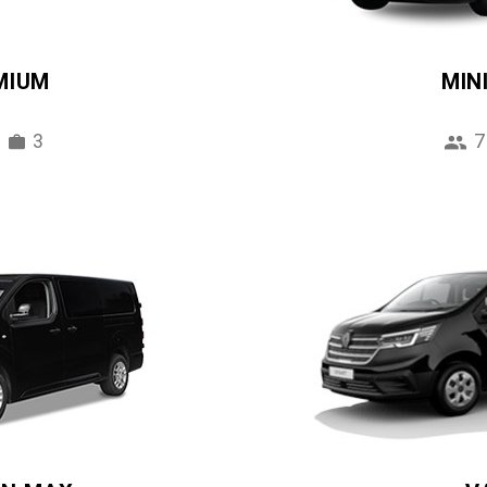
MIUM
MIN
3
7