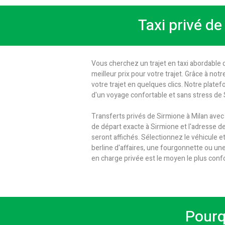
Taxi privé de
Vous cherchez un trajet en taxi abordable d
meilleur prix pour votre trajet. Grâce à not
votre trajet en quelques clics. Notre plate
d'un voyage confortable et sans stress de 
Transferts privés de Sirmione à Milan avec
de départ exacte à Sirmione et l'adresse de d
seront affichés. Sélectionnez le véhicule e
berline d'affaires, une fourgonnette ou u
en charge privée est le moyen le plus confo
Pourq