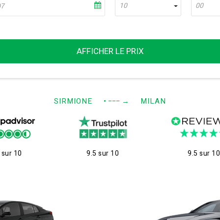
10
00
AFFICHER LE PRIX
SIRMIONE
• −−−
→
MILAN
 sur 10
9.5 sur 10
9.5 sur 1