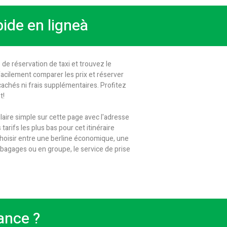
pide en ligneà
de réservation de taxi et trouvez le
 facilement comparer les prix et réserver
cachés ni frais supplémentaires. Profitez
t!
aire simple sur cette page avec l'adresse
tarifs les plus bas pour cet itinéraire
 choisir entre une berline économique, une
bagages ou en groupe, le service de prise
ance ?