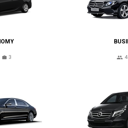
NOMY
BUS
3
4