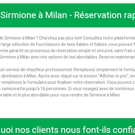
 Sirmione à Milan - Réservation ra
e Sirmione à Milan ? Cherchez pas plus loin! Consultez notre plateforme 
re large sélection de fournisseurs de taxis fiables et fiables, vous pouvez
forme garantit un processus de réservation simple et sécurisé, sans frais 
Sirmione à Milan avec nos options de taxi abordables. Reserve maintenan
 un service de chauffeur professionnel. Remplissez simplement le formul
estination à Milan. Après avoir cliqué sur le bouton "Afficher le prix", les 
t remplissez le formulaire pour finaliser votre réservation. Vous pouvez
ne camionnette jusqu'à 16 personnes. Si vous voyagez avec de nombreux 
rtable et le plus abordable pour vous rendre de Sirmione à Milan.
uoi nos clients nous font-ils confi