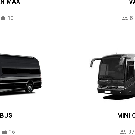
AN MAX
V
10
8
IBUS
MINI
16
37