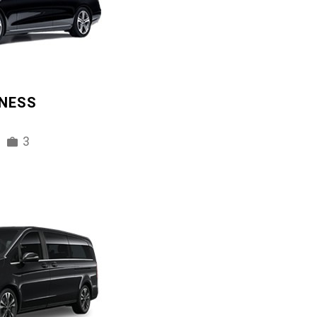
INESS
3