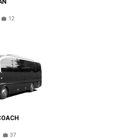
AN
12
 COACH
37