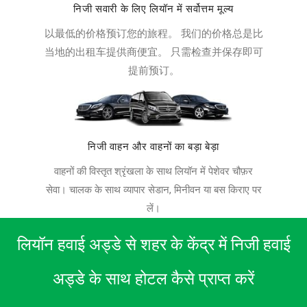
निजी सवारी के लिए लियॉन में सर्वोत्तम मूल्य
以最低的价格预订您的旅程。 我们的价格总是比
当地的出租车提供商便宜。 只需检查并保存即可
提前预订。
निजी वाहन और वाहनों का बड़ा बेड़ा
वाहनों की विस्तृत श्रृंखला के साथ लियॉन में पेशेवर चौफ़र
सेवा। चालक के साथ व्यापार सेडान, मिनीवन या बस किराए पर
लें।
लियॉन हवाई अड्डे से शहर के केंद्र में निजी हवाई
अड्डे के साथ होटल कैसे प्राप्त करें