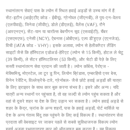
स्थानांतरण सेवाएं पास के ल्योन में स्थित हवाई अड्डों से उच्च मांग में हैं:
सेंट-इटीन (आईएटीए कोड - ईबीयू); ग्रेनोब्ल (जीएनबी); ले पुय-एन-वेलय
(एलपीवाई); जिनेवा (जीवीए); डोले (डीएलई); वैलेंस (VAF); रौने
(आरएनएन); सेंट-यान या चारॉल्स बेबर्गोगन सूद (एसवाईटी); चैंबर
(एसएमएफ); एनेसी (NCY); ऐबनास (ओबीएस); एल्प डी'हुएज़ (एएनजेड);
विची (IATA कोड - VHY)। इसके अलावा, ल्योन से हेलीकॉप्टर लैंडिंग
साइटों जैसे कि हॉस्पिटल एडोअर्ड-हेरिएट (ल्योन से 15 किमी), होटल ले चेटू
(39 किमी), ले सेंटर हॉस्पिटलियर (53 किमी), और चेटो डी पेज़े के लिए
सस्ती स्थानांतरण सेवा प्रदान की जाती है। ल्योन कॉर्बस, पेरोएज -
मेक्सिमियू, मोएस्टेल, ला टूर डु पिन, लियोन ब्रिंडास, एम्बरहियो एयर बेस,
विनेन रेवेंटिन, विल्लेफ्रेंचे-टारे, ग्रेनोबल- जैसे छोटे हवाई अड्डों की यात्रा
के लिए ड्राइवर के साथ कार बुक करना संभव है। इसरे और अन्य। यदि
यात्री अन्य स्थानों पर पहुंचता है, तो वह जल्दी से ल्योन पहुंच सकता है और
वहां से दूसरे शहर या देश के लिए उड़ान भर सकता है। ल्योन हवाई अड्डे से
शहर के केंद्र, फ्रांस के अन्य शहरों, पास के हवाई अड्डों, पोर्ट मार्सिले या
देश के अन्य गंतव्य बिंदु तक पहुंचने के लिए कई विकल्प हैं। स्थानांतरण सेवा
प्रदाता की वेबसाइट पर जाकर पहले से सबसे सुविधाजनक विकल्प ल्योन
हवाई अड्डा स्थानान्तरण कार को ऑनलाइन बुक करना है। यह विकल्प