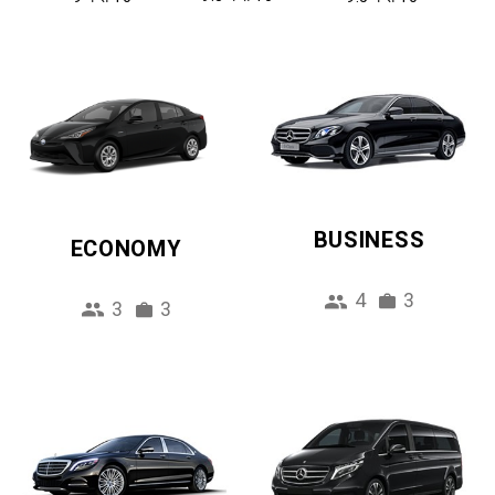
BUSINESS
ECONOMY
4
3
3
3