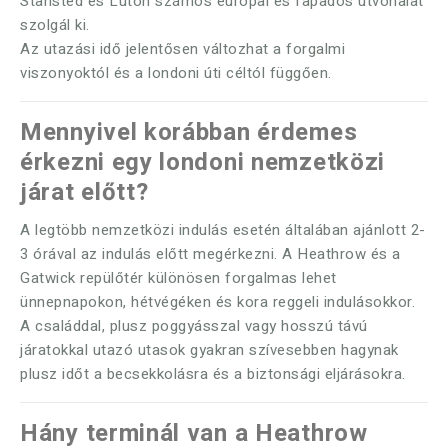
Stansted és Luton számos európai és fapados útvonalat
szolgál ki.
Az utazási idő jelentősen változhat a forgalmi
viszonyoktól és a londoni úti céltól függően.
Mennyivel korábban érdemes
érkezni egy londoni nemzetközi
járat előtt?
A legtöbb nemzetközi indulás esetén általában ajánlott 2-
3 órával az indulás előtt megérkezni. A Heathrow és a
Gatwick repülőtér különösen forgalmas lehet
ünnepnapokon, hétvégéken és kora reggeli indulásokkor.
A családdal, plusz poggyásszal vagy hosszú távú
járatokkal utazó utasok gyakran szívesebben hagynak
plusz időt a becsekkolásra és a biztonsági eljárásokra.
Hány terminál van a Heathrow