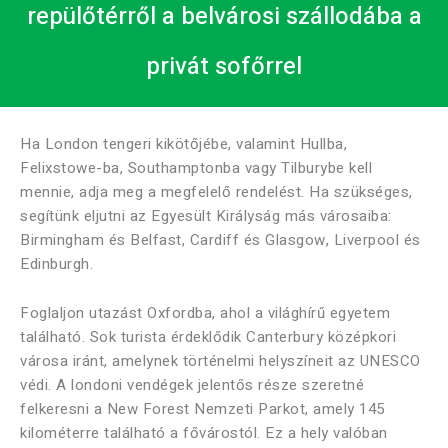
repülőtérről a belvárosi szállodába a
privát sofőrrel
Ha London tengeri kikötőjébe, valamint Hullba,
Felixstowe-ba, Southamptonba vagy Tilburybe kell
mennie, adja meg a megfelelő rendelést. Ha szükséges,
segítünk eljutni az Egyesült Királyság más városaiba:
Birmingham és Belfast, Cardiff és Glasgow, Liverpool és
Edinburgh.
Foglaljon utazást Oxfordba, ahol a világhírű egyetem
található. Sok turista érdeklődik Canterbury középkori
városa iránt, amelynek történelmi helyszíneit az UNESCO
védi. A londoni vendégek jelentős része szeretné
felkeresni a New Forest Nemzeti Parkot, amely 145
kilométerre található a fővárostól. Ez a hely valóban