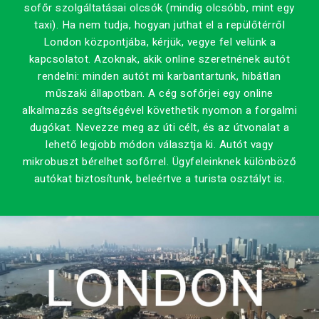
sofőr szolgáltatásai olcsók (mindig olcsóbb, mint egy
taxi). Ha nem tudja, hogyan juthat el a repülőtérről
London központjába, kérjük, vegye fel velünk a
kapcsolatot. Azoknak, akik online szeretnének autót
rendelni: minden autót mi karbantartunk, hibátlan
műszaki állapotban. A cég sofőrjei egy online
alkalmazás segítségével követhetik nyomon a forgalmi
dugókat. Nevezze meg az úti célt, és az útvonalat a
lehető legjobb módon választja ki. Autót vagy
mikrobuszt bérelhet sofőrrel. Ügyfeleinknek különböző
autókat biztosítunk, beleértve a turista osztályt is.