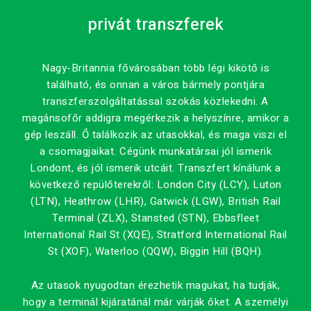
privát transzferek
Nagy-Britannia fővárosában több légi kikötő is
található, és onnan a város bármely pontjára
transzferszolgáltatással szokás közlekedni. A
magánsofőr addigra megérkezik a helyszínre, amikor a
gép leszáll. Ő találkozik az utasokkal, és maga viszi el
a csomagjaikat. Cégünk munkatársai jól ismerik
Londont, és jól ismerik utcáit. Transzfert kínálunk a
következő repülőterekről: London City (LCY), Luton
(LTN), Heathrow (LHR), Gatwick (LGW), British Rail
Terminal (ZLX), Stansted (STN), Ebbsfleet
International Rail St (XQE), Stratford International Rail
St (XOF), Waterloo (QQW), Biggin Hill (BQH).
Az utasok nyugodtan érezhetik magukat, ha tudják,
hogy a terminál kijáratánál már várják őket. A személyi