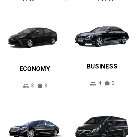
BUSINESS
ECONOMY
4
3
3
3