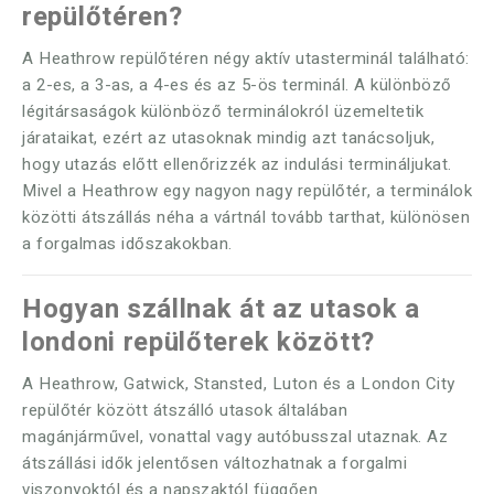
repülőtéren?
A Heathrow repülőtéren négy aktív utasterminál található:
a 2-es, a 3-as, a 4-es és az 5-ös terminál. A különböző
légitársaságok különböző terminálokról üzemeltetik
járataikat, ezért az utasoknak mindig azt tanácsoljuk,
hogy utazás előtt ellenőrizzék az indulási termináljukat.
Mivel a Heathrow egy nagyon nagy repülőtér, a terminálok
közötti átszállás néha a vártnál tovább tarthat, különösen
a forgalmas időszakokban.
Hogyan szállnak át az utasok a
londoni repülőterek között?
A Heathrow, Gatwick, Stansted, Luton és a London City
repülőtér között átszálló utasok általában
magánjárművel, vonattal vagy autóbusszal utaznak. Az
átszállási idők jelentősen változhatnak a forgalmi
viszonyoktól és a napszaktól függően.