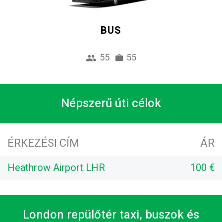
BUS
55
55
Népszerű úti célok
ÉRKEZÉSI CÍM
ÁR
Heathrow Airport LHR
100 €
London repülőtér taxi, buszok és