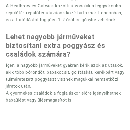
A Heathrow és Gatwick közötti útvonalak a leggyakoribb
repülőtér-repülőtér utazások közé tartoznak Londonban,
és a torlódástól függően 1-2 órát is igénybe vehetnek.
Lehet nagyobb járműveket
biztosítani extra poggyász és
családok számára?
Igen, a nagyobb járműveket gyakran kérik azok az utasok,
akik több bőröndöt, babakocsit, golftáskát, kerékpárt vagy
túlméretezett poggyászt visznek magukkal nemzetközi
járatok után.
A gyermekes családok a foglaláskor előre igényelhetnek
babaülést vagy ülésmagasítót is.