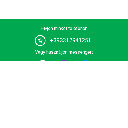
Hívjon minket telefonon
+393312941251
Vagy használjon messengert
# 1 sofőrszolgáltató Európában. Foglalja le Privát