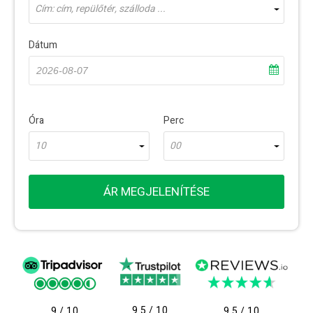
Cím: cím, repülőtér, szálloda ...
Dátum
Óra
Perc
10
00
ÁR MEGJELENÍTÉSE
9.5 / 10
9 / 10
9.5 / 10