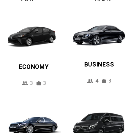
BUSINESS
ECONOMY
4
3
3
3