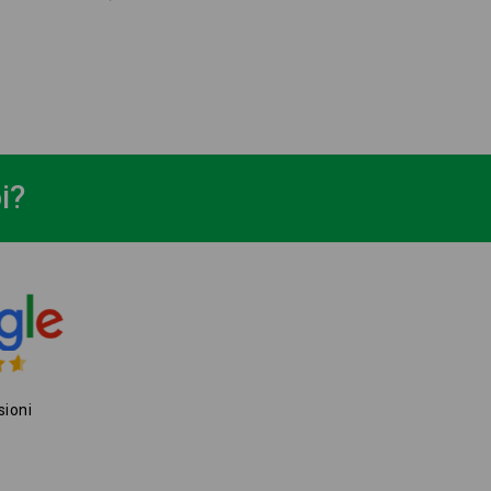
i?
sioni