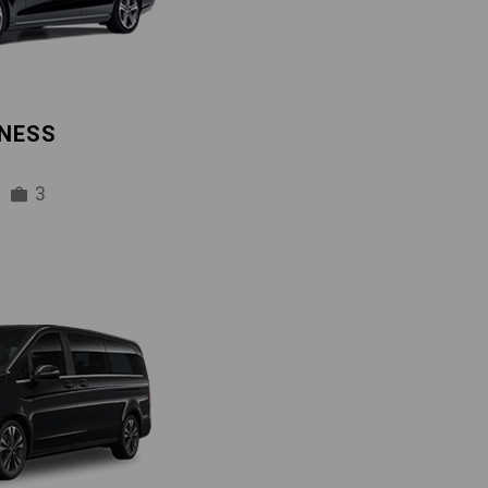
INESS
3