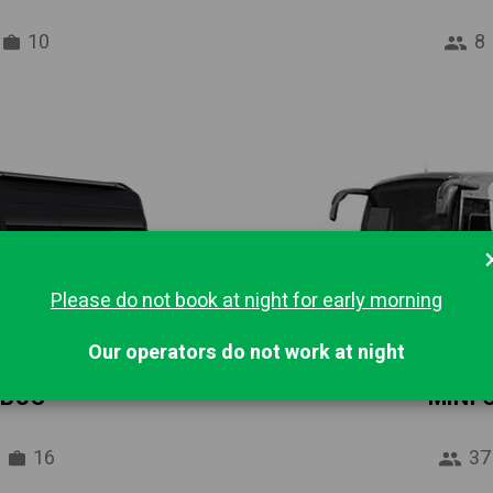
10
8
Please do not book at night for early morning
Our operators do not work at night
IBUS
MINI
16
37