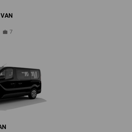
IVAN
7
AN