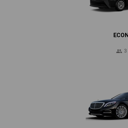
ECO
3