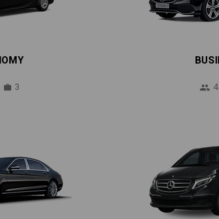
NOMY
BUS
3
4