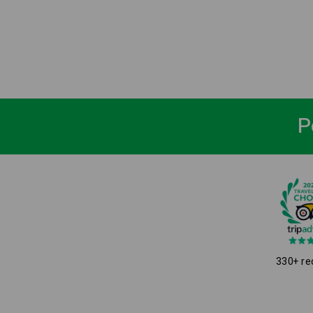
P
330+ re