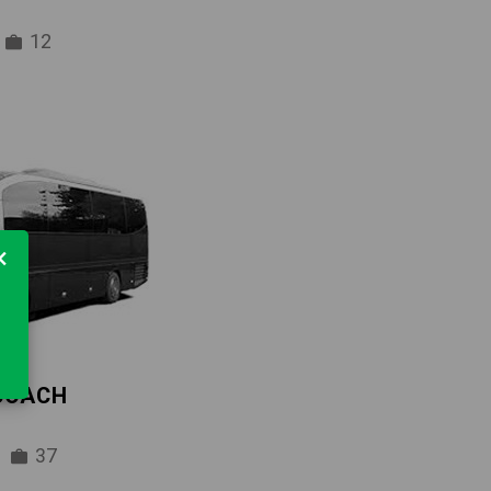
12
×
 COACH
37