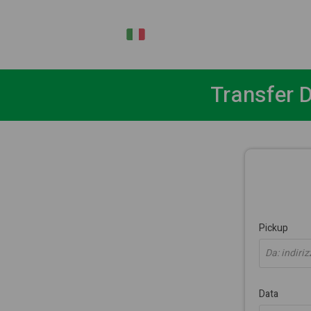
IT
Transfer D
Pickup
Da: indiriz
Data