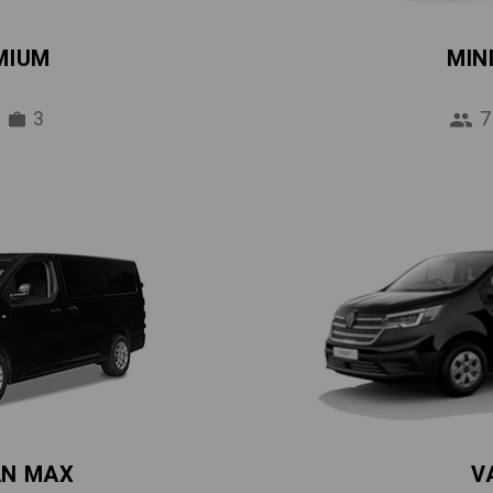
MIUM
MIN
3
7
AN MAX
V