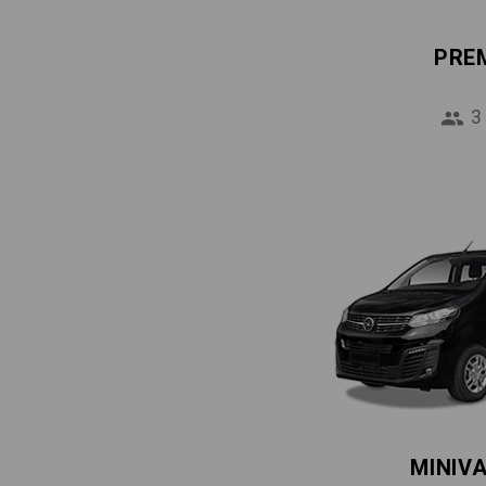
PRE
3
MINIV