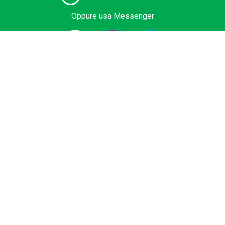
Oppure usa Messenger
Fornitore #1 di servizi di autista in Europa. Prenota il tuo
transfer privato dall'aeroporto, terminal crociere, outlet,
Ski Area o Sea Resort al miglior prezzo. Veicoli low cost,
Business e Premium, minivan o bus con autista
certificato.