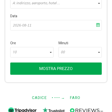
A: indirizzo, aeroporto, hotel ...
Data
Ore
Minuti
10
00
MOSTRA PREZZO
CADICE
• −−−
→
FARO