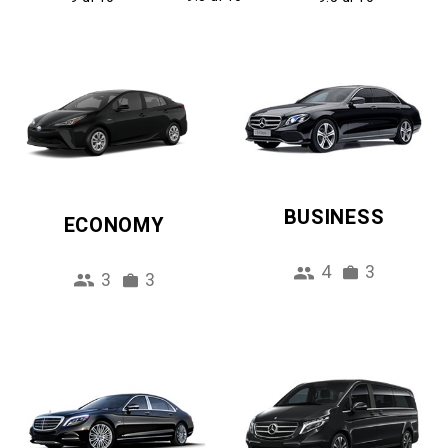
BUSINESS
ECONOMY
4
3
3
3