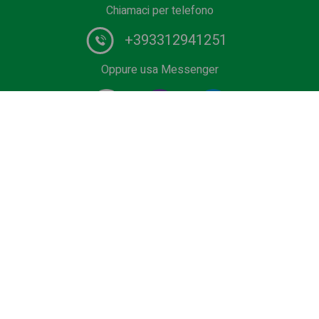
Chiamaci per telefono
+393312941251
Oppure usa Messenger
Fornitore #1 di servizi di autista in Europa. Prenota il tuo
transfer privato dall'aeroporto, terminal crociere, outlet,
Ski Area o Sea Resort al miglior prezzo. Veicoli low cost,
Business e Premium, minivan o bus con autista