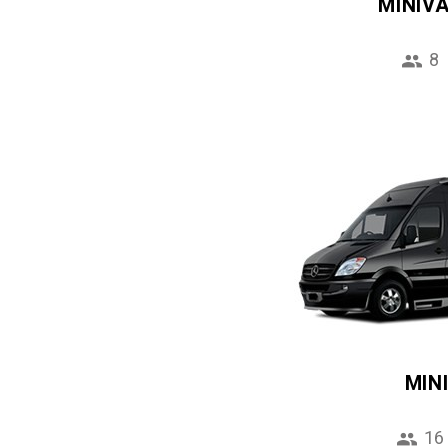
MINIV
8
MIN
16