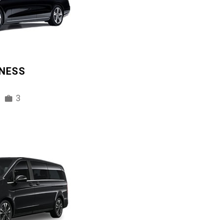
INESS
3