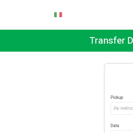
IT
Transfer D
Pickup
Da: indiriz
Data