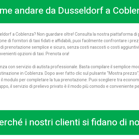
me andare da Dusseldorf a Coble
ldorf a Coblenza? Non guardare oltre! Consulta la nostra piattaforma di p
ne di fornitori di taxi fidati e affidabili, puoi facilmente confrontare i prez
i prenotazione semplice e sicuro, senza costi nascosti o costi aggiuntiv
enienti opzioni di taxi. Prenota ora!
nza con servizio di autista professionale. Basta compilare il semplice mod
estinazione in Coblenza. Dopo aver fatto clic sul pulsante "Mostra prezzo"
la il modulo per completare la tua prenotazione. Puoi scegliere tra econom
gruppo, il servizio di prelievo privato è il modo più comodo e conveniente
erché i nostri clienti si fidano di no