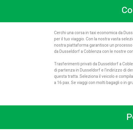
Co
Cerchi una corsa in taxi economica da Dusse
per il tuo viaggio. Con la nostra vasta selezio
nostra piattaforma garantisce un processo d
da Dusseldorf a Coblenza con le nostre conv
Trasferimenti privati da Dusseldorf a Coble
di partenza in Dusseldorf e l'indirizzo di d
questa tratta. Seleziona il veicolo e compi
a 16 pax. Se viaggi con molti bagagli o in 
P