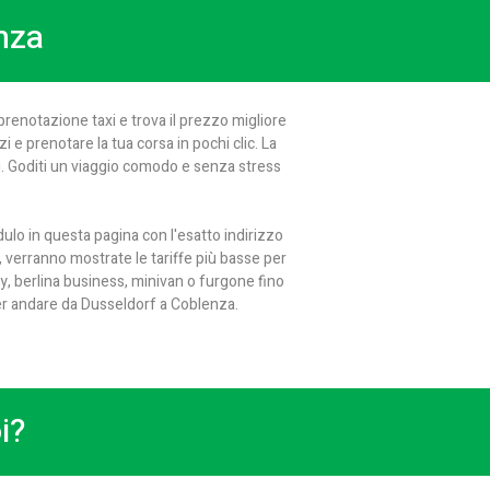
nza
renotazione taxi e trova il prezzo migliore
zi e prenotare la tua corsa in pochi clic. La
i. Goditi un viaggio comodo e senza stress
ulo in questa pagina con l'esatto indirizzo
, verranno mostrate le tariffe più basse per
y, berlina business, minivan o furgone fino
 per andare da Dusseldorf a Coblenza.
i?