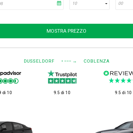
10
00
MOSTRA PREZZO
DUSSELDORF
• −−−
→
COBLENZA
9 di 10
9.5 di 10
9.5 di 10