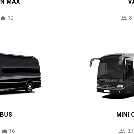
AN MAX
V
10
8
IBUS
MINI
16
37