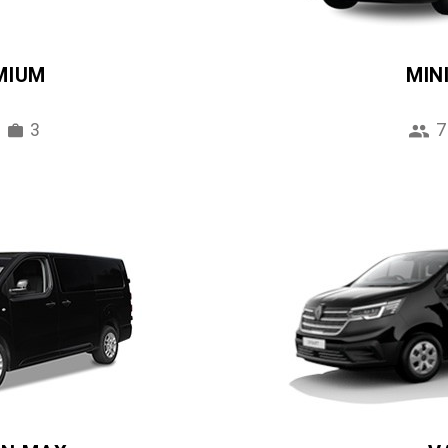
MIUM
MIN
3
7