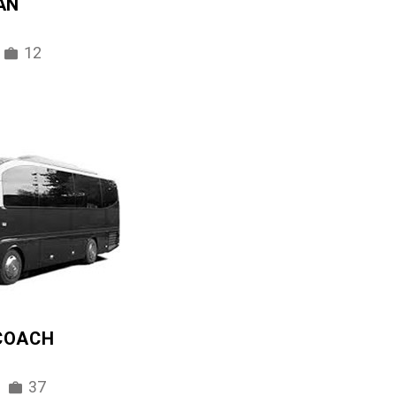
AN
12
 COACH
37