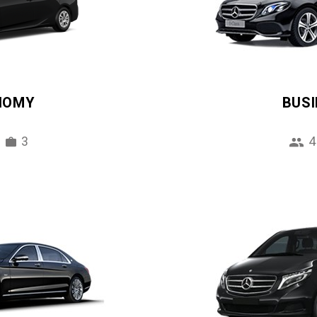
NOMY
BUS
3
4