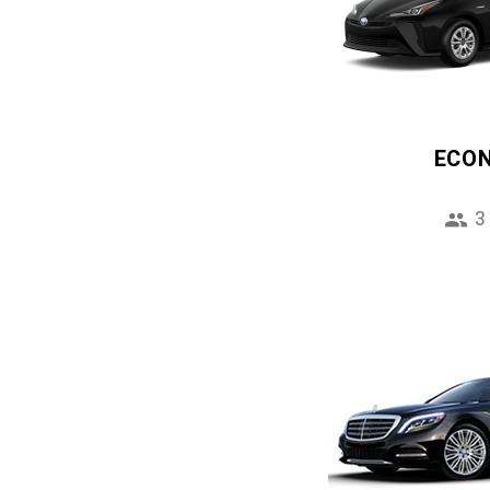
ECO
3