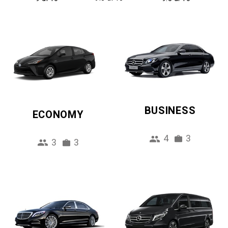
BUSINESS
ECONOMY
4
3
3
3