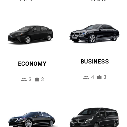
BUSINESS
ECONOMY
4
3
3
3