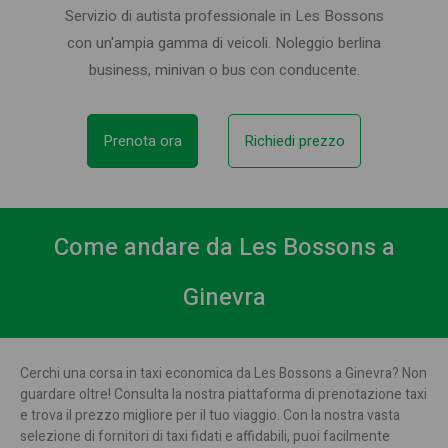
Servizio di autista professionale in Les Bossons
con un'ampia gamma di veicoli. Noleggio berlina
business, minivan o bus con conducente.
Prenota ora
Richiedi prezzo
Come andare da Les Bossons a
Ginevra
Cerchi una corsa in taxi economica da Les Bossons a Ginevra? Non
guardare oltre! Consulta la nostra piattaforma di prenotazione taxi
e trova il prezzo migliore per il tuo viaggio. Con la nostra vasta
selezione di fornitori di taxi fidati e affidabili, puoi facilmente