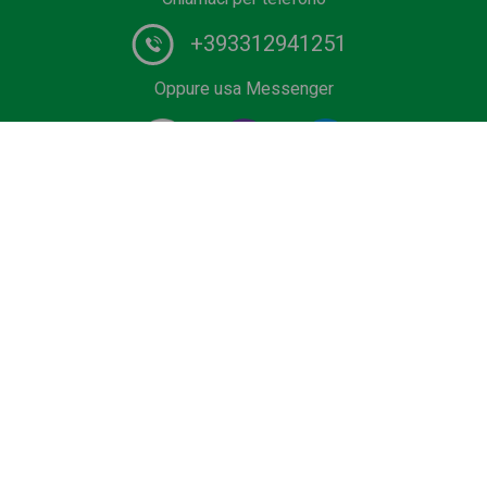
+393312941251
Oppure usa Messenger
Fornitore #1 di servizi di autista in Europa. Prenota il tuo
transfer privato dall'aeroporto, terminal crociere, outlet,
Ski Area o Sea Resort al miglior prezzo. Veicoli low cost,
Business e Premium, minivan o bus con autista
certificato.