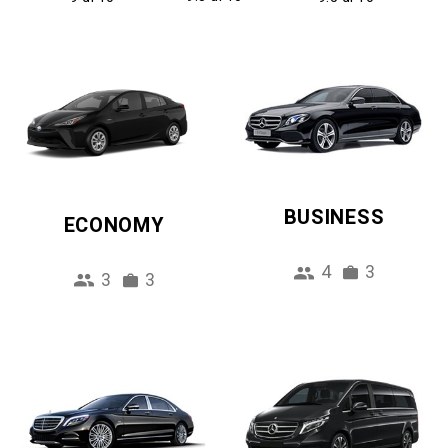
BUSINESS
ECONOMY
4
3
3
3