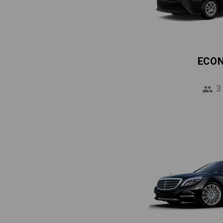
ECO
3