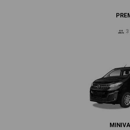
PRE
3
MINIV