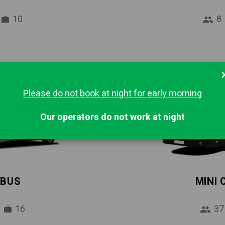
10
8
Please do not book at night for early morning
Our operators do not work at night
IBUS
MINI
16
37