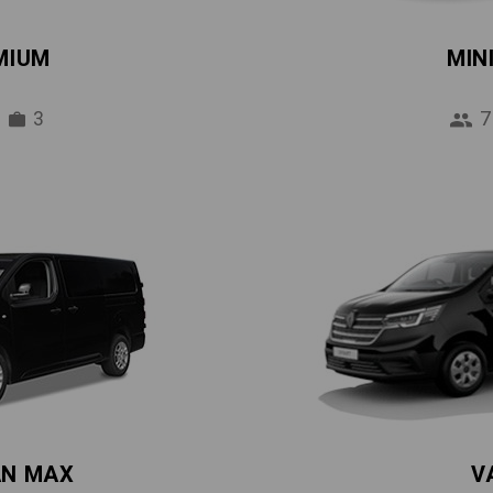
MIUM
MIN
3
7
AN MAX
V