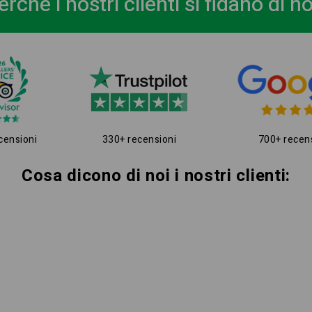
erché i nostri clienti si fidano di no
censioni
330+ recensioni
700+ recen
Cosa dicono di noi i nostri clienti: