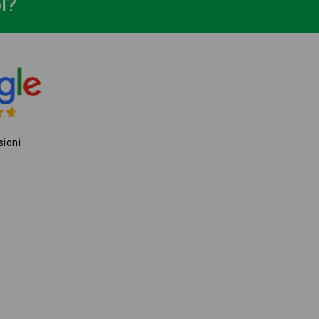
i?
sioni