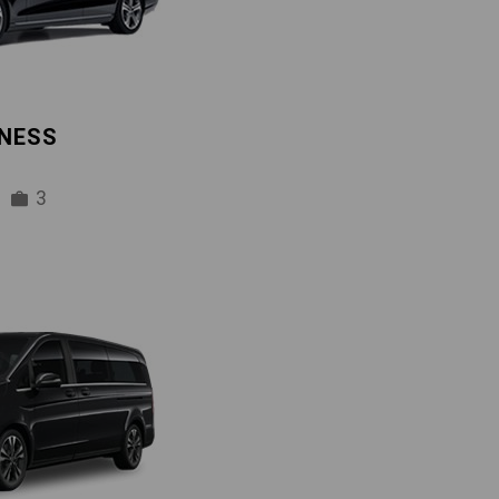
INESS
3