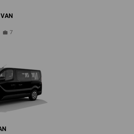
IVAN
7
AN