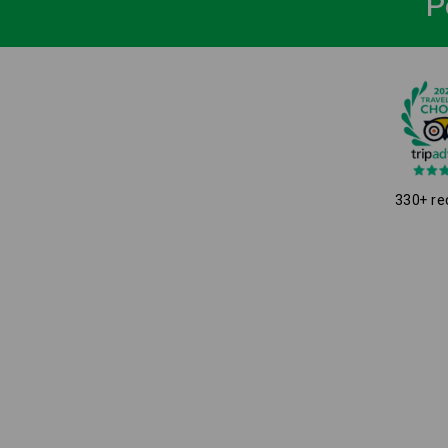
P
330+ re