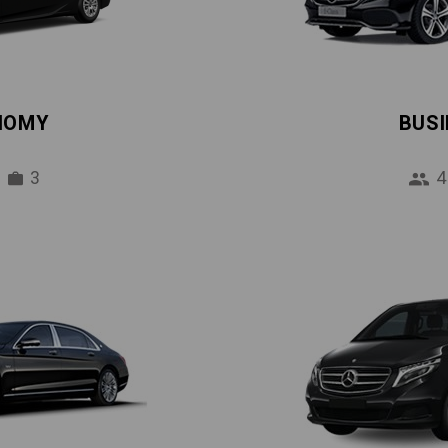
NOMY
BUS
3
4