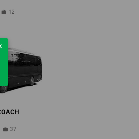
12
×
 COACH
37