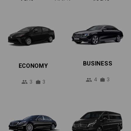
BUSINESS
ECONOMY
4
3
3
3