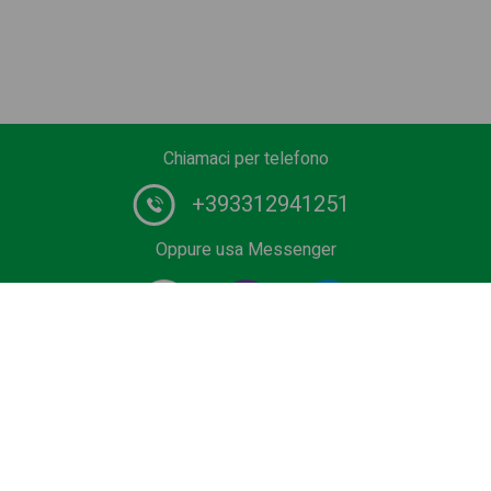
Chiamaci per telefono
+393312941251
Oppure usa Messenger