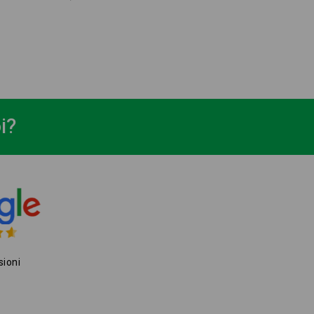
i?
sioni