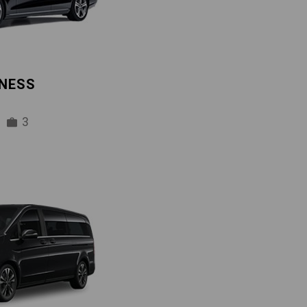
INESS
3