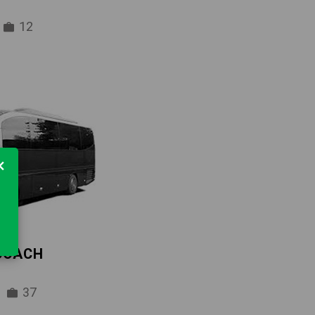
12
×
 COACH
37