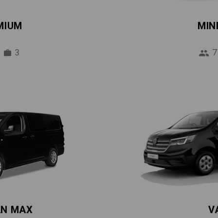
MIUM
MIN
3
7
AN MAX
V