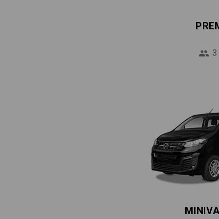
PRE
3
MINIV