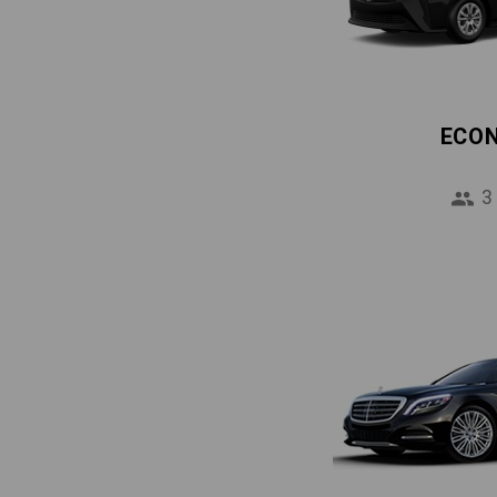
ECO
3