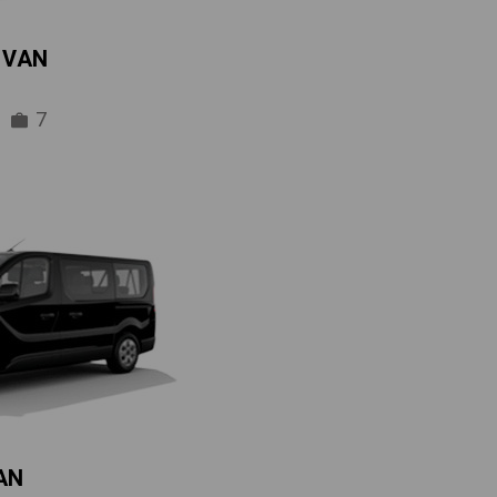
IVAN
7
AN