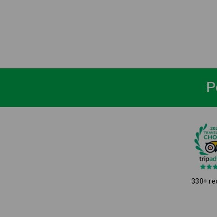
P
330+ re