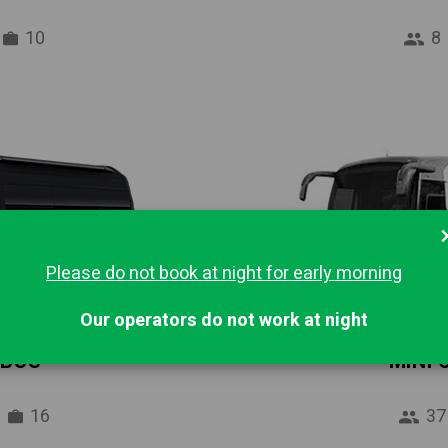
10
8
Please do not book at night for early morning
Our operators do not work at night
IBUS
MINI
16
37