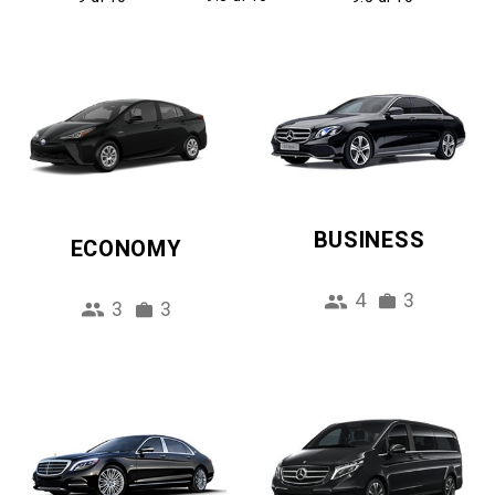
BUSINESS
ECONOMY
4
3
3
3