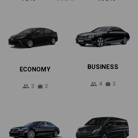
BUSINESS
ECONOMY
4
3
3
3