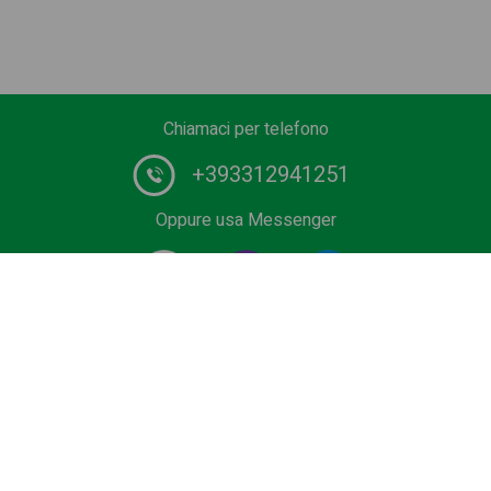
Chiamaci per telefono
+393312941251
Oppure usa Messenger