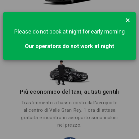
×
BUS
Please do not book at night for early morning
55
55
Our operators do not work at night
Più economico del taxi, autisti gentili
Trasferimento a basso costo dall'aeroporto
al centro di Valle Gran Rey. 1 ora di attesa
gratuita e incontro in aeroporto sono inclusi
nel prezzo.