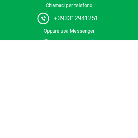
Chiamaci per telefono
+393312941251
Oppure usa Messenger
Fornitore #1 di servizi di autista in Europa. Prenota il tuo
transfer privato dall'aeroporto, terminal crociere, outlet,
Ski Area o Sea Resort al miglior prezzo. Veicoli low cost,
Business e Premium, minivan o bus con autista