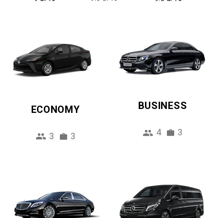
BUSINESS
ECONOMY
4
3
3
3