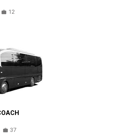
12
 COACH
37