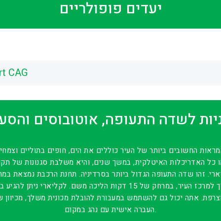
יעדים פופולריים
ort CAG
יות לשדה התעופה, אוטובוסים והסע
המראות החשובים ביותר של העיר כוללים את הים, חופים בתוליים וצמחי
 כל האדריכלות האיטלקית, במשך שנים, והיא משלבת סגנונות של תקו
משדה התעופה. מסוף השייט ממוקם בסמוך למרכז העיר, במרחק של 15 דקות הלי
 וצרפת. אתה יכול גם להשתמש במעבורת להובלת מכונית משלך, מכיוון ש
העברה אישית עם נהג במקום.