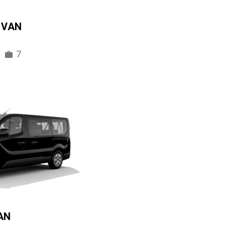
IVAN
7
AN