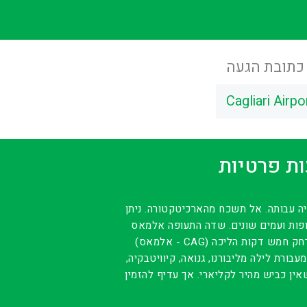
כתובת הגעה
Cagliari Airp
ות פרטיות
יה עבותה. אל תשכח מהארכיטקטורה. ניתן
פות ועמים שונים. שדה התעופה אלמאס
(אלמאס - CAG) ממוקם בדרום סרדיניה, בסמוך לעיר קליארי. זהו שדה התעופה הגדול ביותר בסרדיניה. תחנת הרכבת נמצאת במרחק חמש דקות הליכה
כה משם. לקליארי ניתן להגיע במעבורת לילה מליבורנו, גנואה, קיוויטבקיה,
אין כביש מהיר לקליארי. אך עדיף להזמין