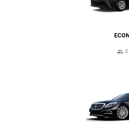
ECO
3