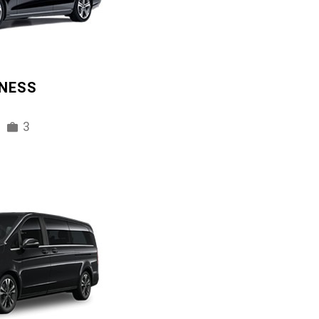
INESS
3