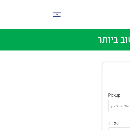
IW
ב ביותר
Pickup
תַאֲרִיך