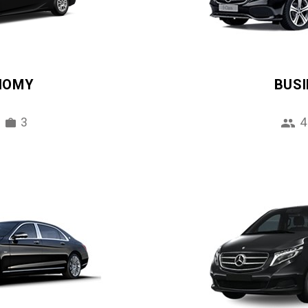
NOMY
BUS
3
4