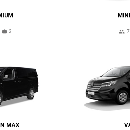
MIUM
MIN
3
7
AN MAX
V