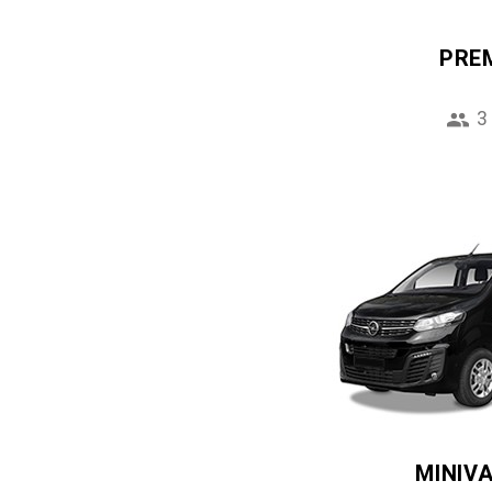
PRE
3
MINIV