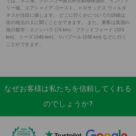
では、ネス湖、グレンコー国立野生動物保護区、インヴァ
リー城、エアシャイア コースト、トロサックス ウィルダ
ネスが注目に値します。 どこに行くかについての詳細は、
街の地元の人に聞くことができます。 また、乗客は英国の
他の都市 - エジンバラ (75 km)、ブラッドフォード (325
km)、リーズ (340 km)、リバプール (350 km) などに行く
ことができます。
なぜお客様は私たちを信頼してくれる
のでしょうか?