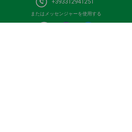
+393312941251
またはメッセンジャーを使用する
ヨーロッパでナンバーワンの運転手サービスプロバイダ
ー。 あなたの予約 空港、クルーズターミナル、 最高の価
格でスキーエリアまたはシーリゾート。 経済、 ビジネス
およびプレミアム車両、ミニバンまたは 認定ドライバー付
きバス。