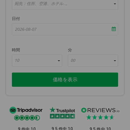
宛先：住所、空港、ホテル..。
日付
時間
分
10
00
価格を表示
9.5 件中 10
9 件中 10
9.5 件中 10