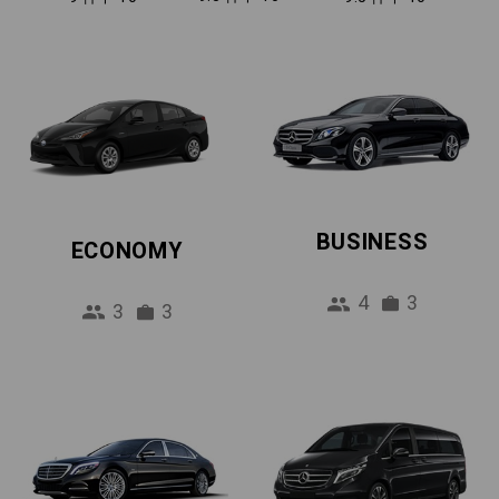
BUSINESS
ECONOMY
4
3
3
3