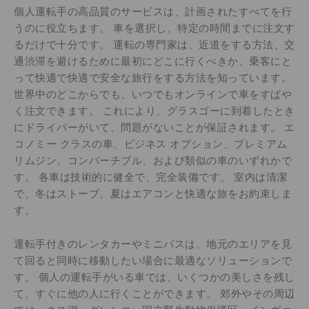
個人運転手の高品質のサービスは、計画されたすべてを行
うのに役立ちます。 車を選択し、特定の時間までに注文す
るだけで十分です。 運転の専門家は、近道をする方法、交
通渋滞を避けるために最初にどこに行くべきか、乗客にと
って快適で快適で安全な旅行をする方法を知っています。
世界中のどこからでも、いつでもオンラインで車をすばや
く注文できます。 これにより、グラスゴーに到着したとき
にドライバーがいて、問題がないことが保証されます。 エ
コノミー クラスの車、ビジネス オプション、プレミアム
リムジン、コンバーチブル、および類似の車のいずれかで
す。 各車は技術的に健全で、完全装備です。 室内は清潔
で、冬はストーブ、夏はエアコンと快適な旅をお約束しま
す。
運転手付きのレンタカーやミニバスは、地元のエリアを見
て回ると同時に移動したい場合に最適なソリューションで
す。 個人の運転手がいる車では、いくつかの美しさを残し
て、すぐに他の人に行くことができます。 郊外やその周辺