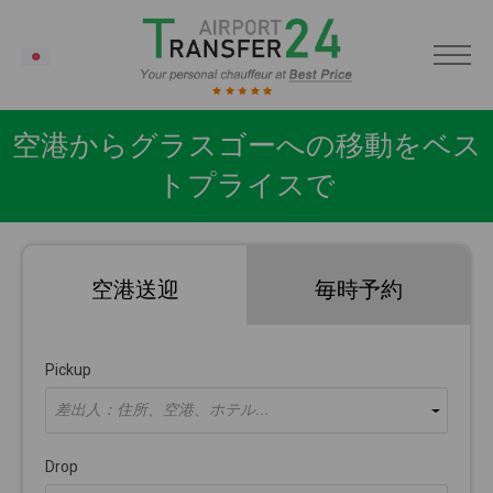
JA
空港からグラスゴーへの移動をベス
トプライスで
空港送迎
毎時予約
Pickup
差出人：住所、空港、ホテル...
Drop