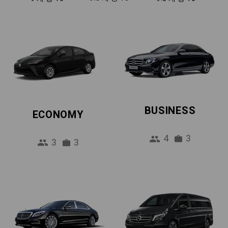
BUSINESS
ECONOMY
4
3
3
3