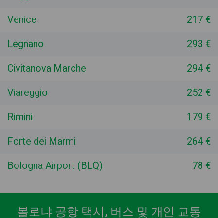
Venice
217 €
Legnano
293 €
Civitanova Marche
294 €
Viareggio
252 €
Rimini
179 €
Forte dei Marmi
264 €
Bologna Airport (BLQ)
78 €
볼로냐 공항 택시, 버스 및 개인 교통