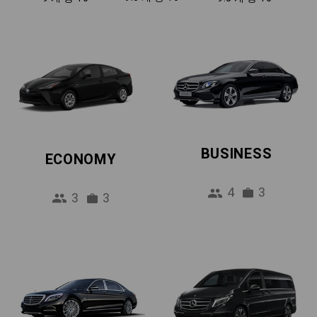
BUSINESS
ECONOMY
4
3
3
3