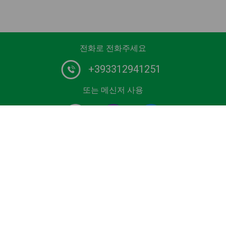
전화로 전화주세요
+393312941251
또는 메신저 사용
유럽 최고의 운전 기사 서비스 제공 업체. 예약 공항, 크루즈